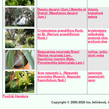
Dypsis decaryi (Jum.) Beentje et
dypsis,
Dransf. (Neodypsis decaryi
trianglová
Jum.)
palma
Cryptostegia grandiflora Roxb.
kryptostegie
ex Br. (Nerium grandiflorum
velkokvětá,
Roxb.)
gumová réva,
pryžová réva
Beaucarnea recurvata Roezl
nolina, nolin,
(Nolina recurvata Lem.,
sloní noha
Dasylirion inermis Wats.,
Pincenectitia tuberculata Lem.)
Acer negundo L. (Negundo
javorovec
aceroides Moench, Negundo
jasanolistý,
fraxinifolium Nutt.)
javor
Použitá literatura
Copyright © 2000-2026 Iva Jelínková, 