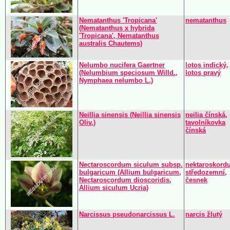
Nematanthus 'Tropicana'
nematanthus
(Nematanthus x hybrida
'Tropicana', Nematanthus
australis Chautems)
Nelumbo nucifera Gaertner
lotos indický,
(Nelumbium speciosum Willd.,
lotos pravý
Nymphaea nelumbo L.)
Neillia sinensis (Neillia sinensis
neilia čínská,
Oliv.)
tavolníkovka
čínská
Nectaroscordum siculum subsp.
nektaroskord
bulgaricum (Allium bulgaricum,
středozemní,
Nectaroscordum dioscoridis,
česnek
Allium siculum Ucria)
Narcissus pseudonarcissus L.
narcis žlutý