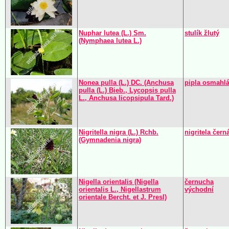
Nuphar lutea (L.) Sm.
stulík žlutý
(Nymphaea lutea L.)
Nonea pulla (L.) DC. (Anchusa
pipla osmahl
pulla (L.) Bieb., Lycopsis pulla
L., Anchusa licopsipula Tard.)
Nigritella nigra (L.) Rchb.
nigritela čern
(Gymnadenia nigra)
Nigella orientalis (Nigella
černucha
orientalis L., Nigellastrum
východní
orientale Bercht. et J. Presl)