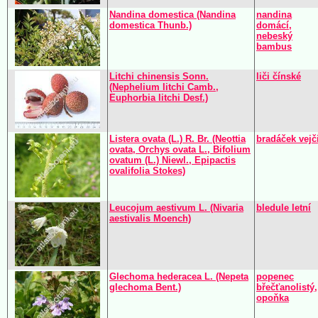
Nandina domestica (Nandina
nandina
domestica Thunb.)
domácí,
nebeský
bambus
Litchi chinensis Sonn.
liči čínské
(Nephelium litchi Camb.,
Euphorbia litchi Desf.)
Listera ovata (L.) R. Br. (Neottia
bradáček vejč
ovata, Orchys ovata L., Bifolium
ovatum (L.) Niewl., Epipactis
ovalifolia Stokes)
Leucojum aestivum L. (Nivaria
bledule letní
aestivalis Moench)
Glechoma hederacea L. (Nepeta
popenec
glechoma Bent.)
břečťanolistý,
opoňka