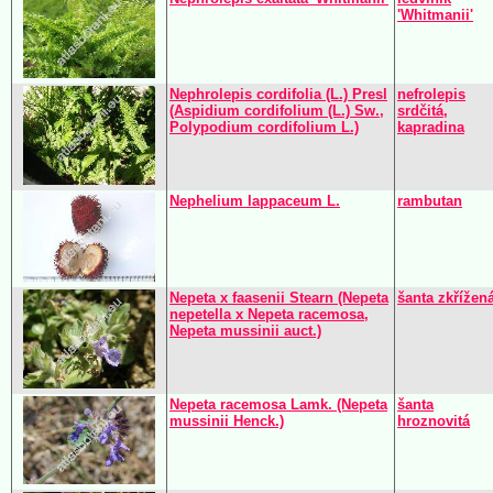
'Whitmanii'
Nephrolepis cordifolia (L.) Presl
nefrolepis
(Aspidium cordifolium (L.) Sw.,
srdčitá,
Polypodium cordifolium L.)
kapradina
Nephelium lappaceum L.
rambutan
Nepeta x faasenii Stearn (Nepeta
šanta zkřížen
nepetella x Nepeta racemosa,
Nepeta mussinii auct.)
Nepeta racemosa Lamk. (Nepeta
šanta
mussinii Henck.)
hroznovitá