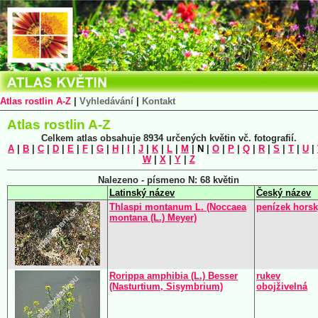
Atlas rostlin A-Z
|
Vyhledávání
|
Kontakt
Atlas rostlin A-Z
Celkem atlas obsahuje 8934 určených květin vč. fotografií.
A
|
B
|
C
|
D
|
E
|
F
|
G
|
H
|
I
|
J
|
K
|
L
|
M
|
N
|
O
|
P
|
Q
|
R
|
S
|
T
|
U
|
W
|
X
|
Y
|
Z
Nalezeno - písmeno N: 68 květin
Latinský název
Český název
Thlaspi montanum L. (Noccaea
penízek hors
montana (L.) Meyer)
Rorippa amphibia (L.) Besser
rukev
(Nasturtium, Sisymbrium)
obojživelná