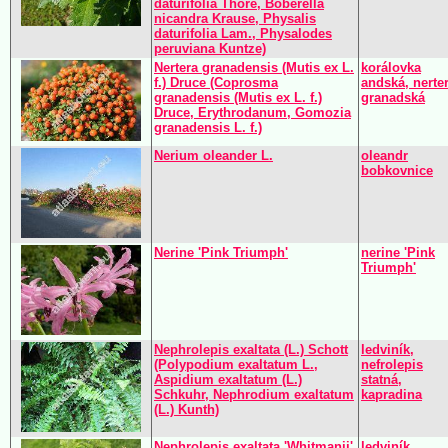
daturifolia Thore, Boberella
nicandra Krause, Physalis
daturifolia Lam., Physalodes
peruviana Kuntze)
Nertera granadensis (Mutis ex L.
korálovka
f.) Druce (Coprosma
andská, nerte
granadensis (Mutis ex L. f.)
granadská
Druce, Erythrodanum, Gomozia
granadensis L. f.)
Nerium oleander L.
oleandr
bobkovnice
Nerine 'Pink Triumph'
nerine 'Pink
Triumph'
Nephrolepis exaltata (L.) Schott
ledviník,
(Polypodium exaltatum L.,
nefrolepis
Aspidium exaltatum (L.)
statná,
Schkuhr, Nephrodium exaltatum
kapradina
(L.) Kunth)
Nephrolepis exaltata 'Whitmanii'
ledviník