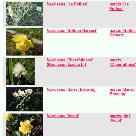
Narcissus 'Ice Follies'
narcis 'Ice
Follies'
Narcissus 'Golden Harvest'
narcis 'Golde
Harvest'
Narcissus 'Cheerfulness'
narcis
(Narcissus tazetta L.)
'Cheerfulness'
Narcissus 'Barret Browing'
narcis 'Barret
Browing'
Narcissus 'Ascot'
narcis plný
'Ascot'