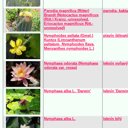
Parodia magnifica (Ritter)
parodia, kakt
Brandt (Notocactus magnificus
(Ritt.) Krainz.-unresolved,
Eriocactus magnificus Ritt.-
unresolved)
Nymphoides peltata (Gmel.)
plavín štítnatý
Kuntze (Limnanthenum
peltatum, Nymphoides flava,
Menyanthes nymphoides L.)
Nymphaea odorata (Nymphaea
leknín voňavý
odorata var. rosea)
Nymphaea alba L. 'Darwin'
leknín 'Darwin
Nymphaea alba L.
leknín bílý