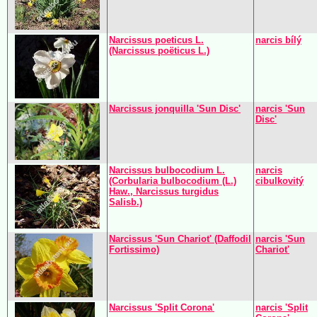
Narcissus poeticus L.
narcis bílý
(Narcissus poëticus L.)
Narcissus jonquilla 'Sun Disc'
narcis 'Sun
Disc'
Narcissus bulbocodium L.
narcis
(Corbularia bulbocodium (L.)
cibulkovitý
Haw., Narcissus turgidus
Salisb.)
Narcissus 'Sun Chariot' (Daffodil
narcis 'Sun
Fortissimo)
Chariot'
Narcissus 'Split Corona'
narcis 'Split