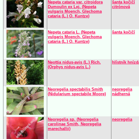
Nepeta cataria var. citroidora
šanta kočičí
Dumoulin ex Lej. (Nepeta
citrónová
vulgaris Moench, Glechoma
cataria (L.) O. Kuntze)
Nepeta cataria L. (Nepeta
šanta kočičí
vulgaris Moench, Glechoma
cataria (L.) O. Kuntze)
Neottia nidus-avis (L.) Rich.
hlístník hnízd
(Orphys nidus-avis L.)
Neoregelia spectabilis Smith
neoregelia
(Nidularium spectabile Moore)
nádherná
Neoregelia sp. (Neoregelia
neoregelia
carolinae Smith, Neoregelia
marechallii)