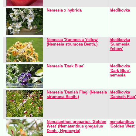
Nemesia x hybrida
hledíkovka
Nemesia 'Sunmesia Yellow'
hledíkovka
(Nemesia strumosa Benth.)
'Sunmesia
Yellow'
Nemesia 'Dark Blue'
hledíkovka
'Dark Blue',
nemesia
Nemesia 'Danish Flag' (Nemesia
hledíkovka
strumosa Benth.)
'Danisch Flag'
Nematanthus gregarius 'Golden
nematanthus
West' (Nematanthus gregarius
'Golden West'
Denh., Hypocyrta)