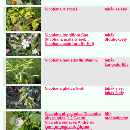
Nicotiana rustica L.
tabák selský
Nicotiana longiflora Cav.
tabák
(Nicotiana acuta Griseb.,
dlouhokvětý
Nicotiana acutiflora St.-Hill)
Nicotiana langsdorffii Weinm.
tabák
Langsdorffův
Nicotiana glauca Grah.
tabák sivý,
tabák šedý
Nicandra physalodes (Nicandra
lilík
physalodes (L.) Gaertn.,
mochyňovitý
Nicandra violacea André ex
Lem.-unresolved, Atropa