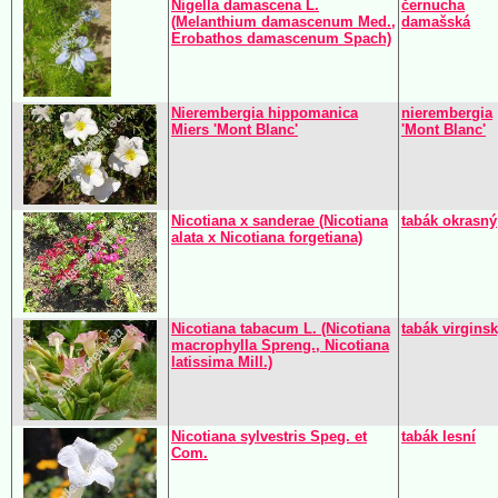
Nigella damascena L.
černucha
(Melanthium damascenum Med.,
damašská
Erobathos damascenum Spach)
Nierembergia hippomanica
nierembergia
Miers 'Mont Blanc'
'Mont Blanc'
Nicotiana x sanderae (Nicotiana
tabák okrasný
alata x Nicotiana forgetiana)
Nicotiana tabacum L. (Nicotiana
tabák virgins
macrophylla Spreng., Nicotiana
latissima Mill.)
Nicotiana sylvestris Speg. et
tabák lesní
Com.