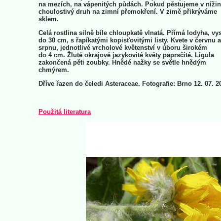
na mezích, na vápenitých půdách. Pokud pěstujeme v nížin
choulostivý druh na zimní přemokření. V zimě přikrýváme
sklem.
Celá rostlina silně bíle chloupkatě vlnatá. Přímá lodyha, vy
do 30 cm, s řapíkatými kopisťovitými listy. Kvete v červnu a
srpnu, jednotlivé vrcholové květenství v úboru širokém
do 4 cm. Žluté okrajové jazykovité květy paprsčité. Ligula
zakončená pěti zoubky. Hnědé nažky se světle hnědým
chmýrem.
Dříve řazen do čeledi Asteraceae. Fotografie: Brno 12. 07. 
Použitá literatura