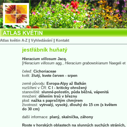
Atlas květin A-Z
|
Vyhledávání
|
Kontakt
jestřábník huňatý
Hieracium
villosum
Jacq.
[
Hieracium
villosum
agg.,
Hieracium
grabowskianum
Naegeli et 
čeleď:
Cichoriaceae
květ:
žlutý, kvete červen - srpen
země původu:
Evropa-Alpy až Balkán
rozšíření v ČR:
C l - kriticky ohrožený
stanoviště:
slunné-polostín, půda běžná, vápenitá
množení:
dělením trsů v březnu
plod:
nažka s paprsčitým chmýrem
životnost:
vytrvalý, vysoký, dlouhý do 15 cm (s květem
do 30 cm)
další informace:
planý, skalnička, záhony
Roste v horských oblastech na slunných suchých stráních,