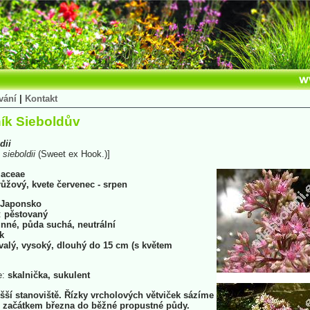
vání
|
Kontakt
ík Sieboldův
dii
sieboldii
(Sweet ex Hook.)]
laceae
 růžový, kvete červenec - srpen
Japonsko
:
pěstovaný
nné, půda suchá, neutrální
k
valý, vysoký, dlouhý do 15 cm (s květem
e:
skalnička, sukulent
ší stanoviště. Řízky vrcholových větviček sázíme
ů začátkem března do běžné propustné půdy.