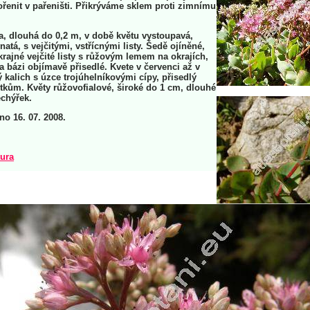
enit v pařeništi. Přikrýváme sklem proti zimnímu
a, dlouhá do 0,2 m, v době květu vystoupavá,
atá, s vejčitými, vstřícnými listy. Šedě ojíněné,
krajné vejčité listy s růžovým lemem na okrajích,
na bázi objímavě přisedlé. Kvete v červenci až v
 kalich s úzce trojúhelníkovými cípy, přisedlý
stkům. Květy růžovofialové, široké do 1 cm, dlouhé
chýřek.
rno 16. 07. 2008.
tura