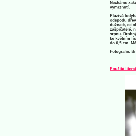
Necháme zakoř
vymrznutí.
Plazivá lodyh
odspodu dřevn
dužnaté, celo
zašpičatělé, 
srpnu. Drobný
ke květním lí
do 0,5 cm. Mě
Fotografie: B
Použitá litera