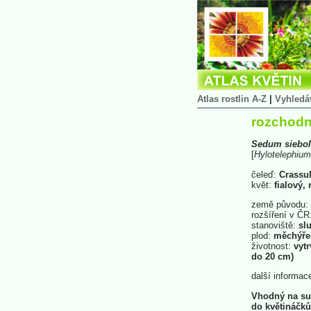
Atlas rostlin A-Z
|
Vyhledá
rozchodn
Sedum
siebol
[
Hylotelephium
čeleď:
Crassu
květ:
fialový,
země původu:
rozšíření v ČR
stanoviště:
slu
plod:
měchýře
životnost:
vytr
do 20 cm)
další informac
Vhodný na suš
do květináčk