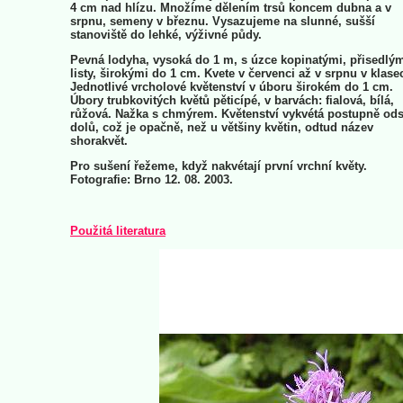
4 cm nad hlízu. Množíme dělením trsů koncem dubna a v
srpnu, semeny v březnu. Vysazujeme na slunné, sušší
stanoviště do lehké, výživné půdy.
Pevná lodyha, vysoká do 1 m, s úzce kopinatými, přisedlý
listy, širokými do 1 cm. Kvete v červenci až v srpnu v klase
Jednotlivé vrcholové květenství v úboru širokém do 1 cm.
Úbory trubkovitých květů pěticípé, v barvách: fialová, bílá,
růžová. Nažka s chmýrem. Květenství vykvétá postupně od
dolů, což je opačně, než u většiny květin, odtud název
shorakvět.
Pro sušení řežeme, když nakvétají první vrchní květy.
Fotografie: Brno 12. 08. 2003.
Použitá literatura