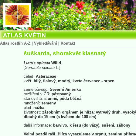
Atlas rostlin A-Z
|
Vyhledávání
|
Kontakt
šuškarda, shorakvět klasnatý
Liatris
spicata
Willd.
[
Serratula
spicata
L.]
čeleď:
Asteraceae
květ:
bílý, fialový, modrý, kvete červenec - srpen
země původu:
Severní Amerika
rozšíření v ČR:
pěstovaný
stanoviště:
slunné, půda běžná
množení:
semeny
plod:
nažka
životnost:
zásobním orgánem je hlíza; vytrvalý druh, vysoký
dlouhý do 15 cm (s květem do 100 cm)
další informace:
barvivo, k řezu (do vázy), sušení, záhony
Velmi pozdě raší. Hlízy vysazujeme v srpnu, zeminu přihr