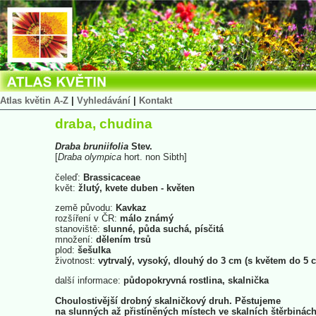
Atlas květin A-Z
|
Vyhledávání
|
Kontakt
draba, chudina
Draba
bruniifolia
Stev.
[
Draba
olympica
hort. non Sibth]
čeleď:
Brassicaceae
květ:
žlutý, kvete duben - květen
země původu:
Kavkaz
rozšíření v ČR:
málo známý
stanoviště:
slunné, půda suchá, písčitá
množení:
dělením trsů
plod:
šešulka
životnost:
vytrvalý, vysoký, dlouhý do 3 cm (s květem do 5 
další informace:
půdopokryvná rostlina, skalnička
Choulostivější drobný skalničkový druh. Pěstujeme
na slunných až přistíněných místech ve skalních štěrbinác