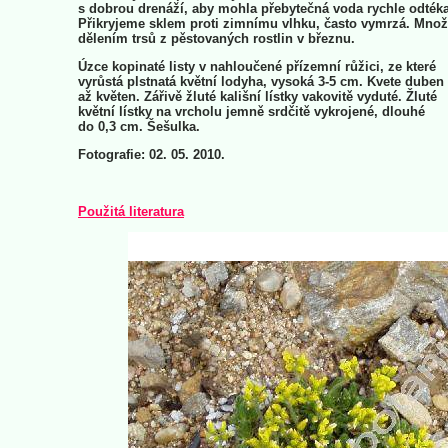
s dobrou drenáží, aby mohla přebytečná voda rychle odtéka
Přikryjeme sklem proti zimnímu vlhku, často vymrzá. Mno
dělením trsů z pěstovaných rostlin v březnu.
Úzce kopinaté listy v nahloučené přízemní růžici, ze které
vyrůstá plstnatá květní lodyha, vysoká 3-5 cm. Kvete duben
až květen. Zářivě žluté kališní lístky vakovitě vyduté. Žluté
květní lístky na vrcholu jemně srdčitě vykrojené, dlouhé
do 0,3 cm. Šešulka.
Fotografie: 02. 05. 2010.
Použitá literatura