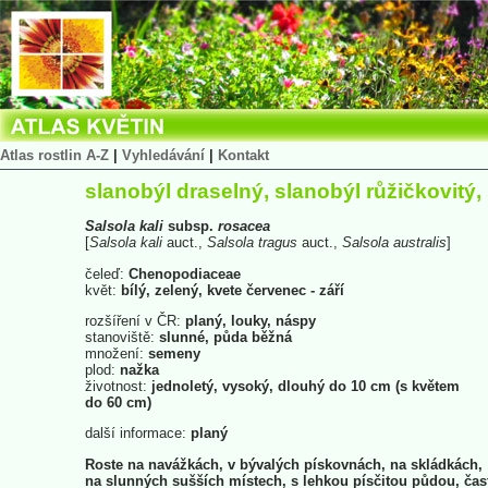
Atlas rostlin A-Z
|
Vyhledávání
|
Kontakt
slanobýl draselný, slanobýl růžičkovitý,
Salsola
kali
subsp.
rosacea
[
Salsola
kali
auct.,
Salsola
tragus
auct.,
Salsola
australis
]
čeleď:
Chenopodiaceae
květ:
bílý, zelený, kvete červenec - září
rozšíření v ČR:
planý, louky, náspy
stanoviště:
slunné, půda běžná
množení:
semeny
plod:
nažka
životnost:
jednoletý, vysoký, dlouhý do 10 cm (s květem
do 60 cm)
další informace:
planý
Roste na navážkách, v bývalých pískovnách, na skládkách,
na slunných sušších místech, s lehkou písčitou půdou, čas