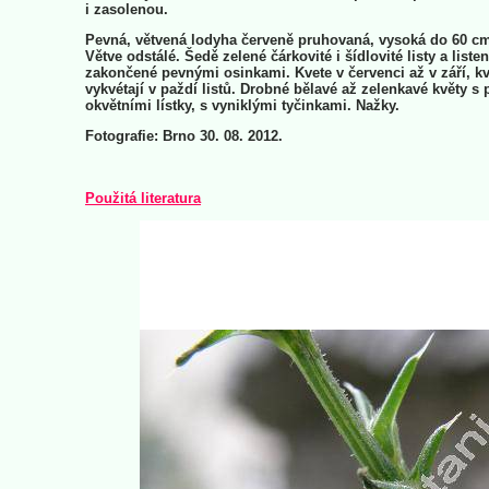
i zasolenou.
Pevná, větvená lodyha červeně pruhovaná, vysoká do 60 c
Větve odstálé. Šedě zelené čárkovité i šídlovité listy a liste
zakončené pevnými osinkami. Kvete v červenci až v září, kv
vykvétají v paždí listů. Drobné bělavé až zelenkavé květy s p
okvětními lístky, s vyniklými tyčinkami. Nažky.
Fotografie: Brno 30. 08. 2012.
Použitá literatura