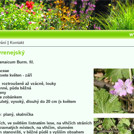
vání
|
Kontakt
yrenejský
renaicum
Burm. fil.
aceae
kvete květen - září
:
roztroušeně až vzácně, louky
nné, půda běžná
eny
se zobánkem
letý, vysoký, dlouhý do 20 cm (s květem
e:
planý, skalnička
ch, ve světlém listnatém lese, na vlhčích stráních
travnatých místech, na vlhčím, slunném
m stanovišti, v běžné půdě s vyšším obsahem