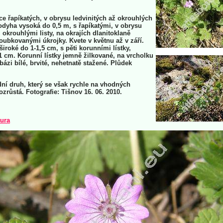
ce řapíkatých, v obrysu ledvinitých až okrouhlých
 lodyha vysoká do 0,5 m, s řapíkatými, v obrysu
 okrouhlými listy, na okrajích dlanitoklaně
oubkovanými úkrojky. Kvete v květnu až v září.
široké do 1-1,5 cm, s pěti korunními lístky,
 cm. Korunní lístky jemně žilkované, na vrcholku
bázi bílé, brvité, nehetnatě stažené. Plůdek
í druh, který se však rychle na vhodných
ozrůstá. Fotografie: Tišnov 16. 06. 2010.
tura