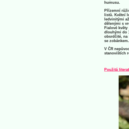
humusu.
Přízemní růži
listů. Květní
ledvinitými až
dělenými s vr
Fialové květy 
dlouhými do 1
obsrdčité, na 
se zobánkem.
V ČR nepůvodn
stanovištích r
Použitá litera