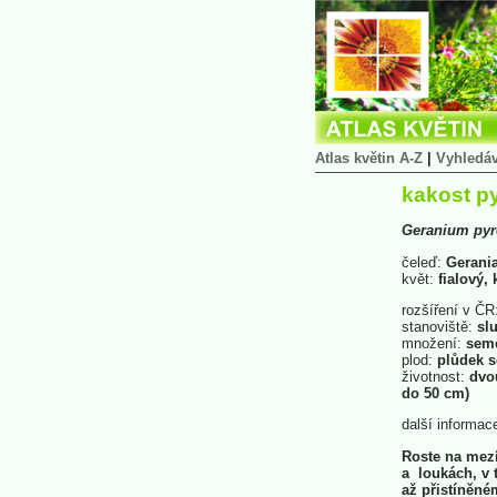
Atlas květin A-Z
|
Vyhledá
kakost p
Geranium
py
čeleď:
Gerani
květ:
fialový, 
rozšíření v ČR
stanoviště:
slu
množení:
sem
plod:
plůdek 
životnost:
dvou
do 50 cm)
další informac
Roste na mezí
a loukách, v 
až přistíněné