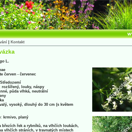
vání
|
Kontakt
ovázka
ugo
L.
eae
ete červen - červenec
Středozemí
:
rozšířený, louky, náspy
nné, půda vlhká, neutrální
eny
ka
valý, vysoký, dlouhý do 30 cm (s květem
e:
krmivo, planý
a březích řek a rybníků, na vlhčích loukách,
na vlhčích stráních, v travnatých místech