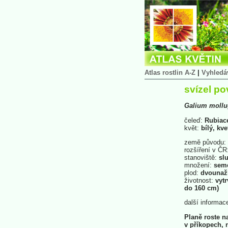
Atlas rostlin A-Z
|
Vyhledá
svízel p
Galium
moll
čeleď:
Rubiac
květ:
bílý, kv
země původu:
rozšíření v ČR
stanoviště:
slu
množení:
sem
plod:
dvounaž
životnost:
vytr
do 160 cm)
další informac
Planě roste n
v příkopech, 