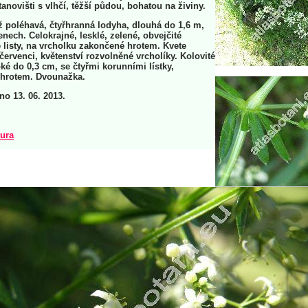
anovišti s vlhčí, těžší půdou, bohatou na živiny.
 poléhavá, čtyřhranná lodyha, dlouhá do 1,6 m,
lenech. Celokrajné, lesklé, zelené, obvejčité
 listy, na vrcholku zakončené hrotem. Kvete
červenci, květenství rozvolněné vrcholíky. Kolovité
oké do 0,3 cm, se čtyřmi korunními lístky,
hrotem. Dvounažka.
no 13. 06. 2013.
tura