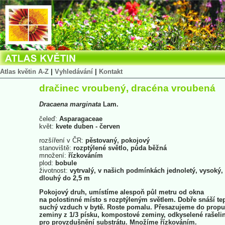
Atlas květin A-Z
|
Vyhledávání
|
Kontakt
dračinec vroubený, dracéna vroubená
Dracaena
marginata
Lam.
čeleď:
Asparagaceae
květ:
kvete duben - červen
rozšíření v ČR:
pěstovaný, pokojový
stanoviště:
rozptýlené světlo, půda běžná
množení:
řízkováním
plod:
bobule
životnost:
vytrvalý, v našich podmínkách jednoletý, vysoký,
dlouhý do 2,5 m
Pokojový druh, umístíme alespoň půl metru od okna
na polostinné místo s rozptýleným světlem. Dobře snáší tep
suchý vzduch v bytě. Roste pomalu. Přesazujeme do propu
zeminy z 1/3 písku, kompostové zeminy, odkyselené rašeli
pro provzdušnění substrátu. Množíme řízkováním.