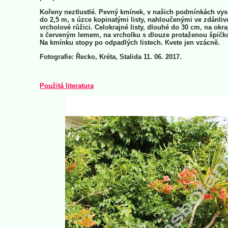
Kořeny neztlustlé. Pevný kmínek, v našich podmínkách vy
do 2,5 m, s úzce kopinatými listy, nahloučenými ve zdánliv
vrcholové růžici. Celokrajné listy, dlouhé do 30 cm, na okra
s červeným lemem, na vrcholku s dlouze protaženou špičk
Na kmínku stopy po odpadlých listech. Kvete jen vzácně.
Fotografie: Řecko, Kréta, Stalida 11. 06. 2017.
Použitá literatura