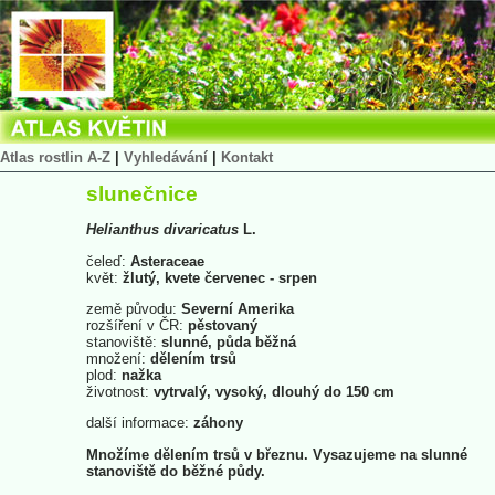
Atlas rostlin A-Z
|
Vyhledávání
|
Kontakt
slunečnice
Helianthus
divaricatus
L.
čeleď:
Asteraceae
květ:
žlutý, kvete červenec - srpen
země původu:
Severní Amerika
rozšíření v ČR:
pěstovaný
stanoviště:
slunné, půda běžná
množení:
dělením trsů
plod:
nažka
životnost:
vytrvalý, vysoký, dlouhý do 150 cm
další informace:
záhony
Množíme dělením trsů v březnu. Vysazujeme na slunné
stanoviště do běžné půdy.