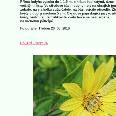
Přímá lodyha vysoká do 1-1,5 m, s krátce řapíkatými, úzce
vejčitými listy. Ve středové části lodyhy listy na okrajích j
zubaté, na vrcholku zašpičatělé, na bázi vejčitě přisedlé. Žl
květy v úboru širokém 5 cm. Okrajové paprskující jazykovit
květy, vnitřní žluté trubkovité květy terče na bázi srostlé,
na vrcholku pěticípé.
Fotografie: Třeboň 20. 08. 2019.
Použitá literatura