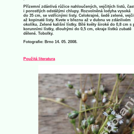
Přízemní zdánlivá růžice nahloučených, vejčitých listů, čas
i porostlých odstálými chlupy. Rozvolněná lodyha vysoká
do 35 cm, se vstřícnými listy. Celokrajné, šedě zelené, vejči
až kopinaté listy. Kvete v březnu až v dubnu ve zdánlivém
okolíku. Zelené kališní lístky. Bílé květy široké do 0,8 cm s 
korunními lístky, dlouhými do 0,5 cm, okraje lístků zubatě
dělené. Tobolky.
Fotografie: Brno 14. 05. 2008.
Použitá literatura