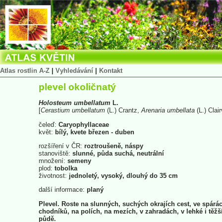
Atlas rostlin A-Z
|
Vyhledávání
|
Kontakt
plevel okoličnatý
Holosteum
umbellatum
L.
[
Cerastium
umbellatum
(L.) Crantz,
Arenaria
umbellata
(L.) Clair
čeleď:
Caryophyllaceae
květ:
bílý, kvete březen - duben
rozšíření v ČR:
roztroušeně, náspy
stanoviště:
slunné, půda suchá, neutrální
množení:
semeny
plod:
tobolka
životnost:
jednoletý, vysoký, dlouhý do 35 cm
další informace:
planý
Plevel. Roste na slunných, suchých okrajích cest, ve spárá
chodníků, na polích, na mezích, v zahradách, v lehké i těžš
půdě.