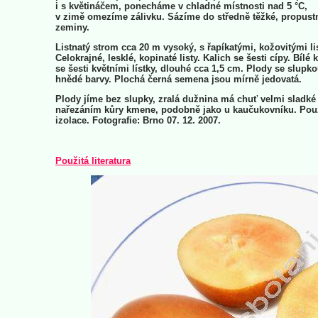
i s květináčem, ponecháme v chladné místnosti nad 5 °C,
v zimě omezíme zálivku. Sázíme do středně těžké, propust
zeminy.
Listnatý strom cca 20 m vysoký, s řapíkatými, kožovitými lis
Celokrajné, lesklé, kopinaté listy. Kalich se šesti cípy. Bílé 
se šesti květními lístky, dlouhé cca 1,5 cm. Plody se slupk
hnědé barvy. Plochá černá semena jsou mírně jedovatá.
Plody jíme bez slupky, zralá dužnina má chuť velmi sladké
nařezáním kůry kmene, podobně jako u kaučukovníku. Použí
izolace. Fotografie: Brno 07. 12. 2007.
Použitá literatura