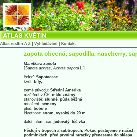
Atlas rostlin A-Z
|
Vyhledávání
|
Kontakt
zapota obecná, sapodilla, naseberry, sap
Manilkara
zapota
[
Sapota
achras
,
Achras
sapota
L.]
čeleď:
Sapotaceae
květ:
bílý,
země původu:
Střední Amerika
rozšíření v ČR:
málo známý
stanoviště:
slunné, půda běžná
množení:
semeny
plod:
bobule
životnost:
strom, vysoký do 20 m
další informace:
jedovatý, léčivka
Pěstují v tropech a subtropech. Pokud pěstujeme v našich
podmínkách, před prvními mrazíky přeneseme do sklepa