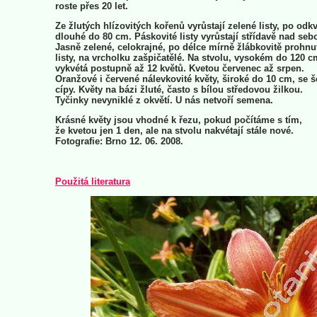
roste přes 20 let.
Ze žlutých hlízovitých kořenů vyrůstají zelené listy, po odk
dlouhé do 80 cm. Páskovité listy vyrůstají střídavě nad seb
Jasně zelené, celokrajné, po délce mírně žlábkovitě prohnu
listy, na vrcholku zašpičatělé. Na stvolu, vysokém do 120 c
vykvétá postupně až 12 květů. Kvetou červenec až srpen.
Oranžové i červené nálevkovité květy, široké do 10 cm, se š
cípy. Květy na bázi žluté, často s bílou středovou žilkou.
Tyčinky nevyniklé z okvětí. U nás netvoří semena.
Krásné květy jsou vhodné k řezu, pokud počítáme s tím,
že kvetou jen 1 den, ale na stvolu nakvétají stále nové.
Fotografie: Brno 12. 06. 2008.
Použitá literatura