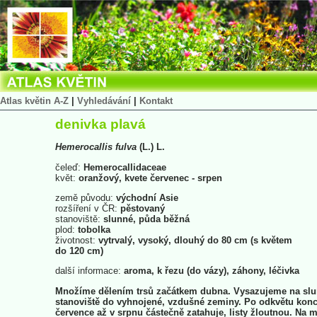
Atlas květin A-Z
|
Vyhledávání
|
Kontakt
denivka plavá
Hemerocallis
fulva
(L.) L.
čeleď:
Hemerocallidaceae
květ:
oranžový, kvete červenec - srpen
země původu:
východní Asie
rozšíření v ČR:
pěstovaný
stanoviště:
slunné, půda běžná
plod:
tobolka
životnost:
vytrvalý, vysoký, dlouhý do 80 cm (s květem
do 120 cm)
další informace:
aroma, k řezu (do vázy), záhony, léčivka
Množíme dělením trsů začátkem dubna. Vysazujeme na sl
stanoviště do vyhnojené, vzdušné zeminy. Po odkvětu kon
července až v srpnu částečně zatahuje, listy žloutnou. Na m