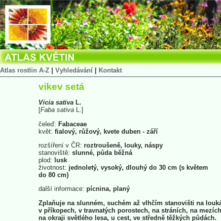
Atlas rostlin A-Z
|
Vyhledávání
|
Kontakt
vikev setá
Vicia
sativa
L.
[
Faba
sativa
L.]
čeleď:
Fabaceae
květ:
fialový, růžový, kvete duben - září
rozšíření v ČR:
roztroušeně, louky, náspy
stanoviště:
slunné, půda běžná
plod:
lusk
životnost:
jednoletý, vysoký, dlouhý do 30 cm (s květem
do 80 cm)
další informace:
pícnina, planý
Zplaňuje na slunném, suchém až vlhčím stanovišti na louk
v příkopech, v travnatých porostech, na stráních, na mezích
na okraji světlého lesa, u cest, ve středně těžkých půdách.