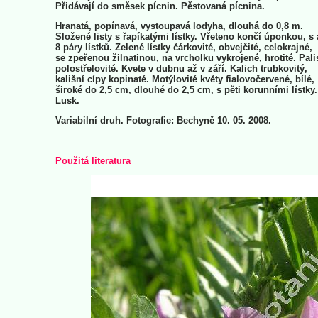
Přidávají do směsek pícnin. Pěstovaná pícnina.
Hranatá, popínavá, vystoupavá lodyha, dlouhá do 0,8 m.
Složené listy s řapíkatými lístky. Vřeteno končí úponkou, s 
8 páry lístků. Zelené lístky čárkovité, obvejčité, celokrajné,
se zpeřenou žilnatinou, na vrcholku vykrojené, hrotité. Pali
polostřelovité. Kvete v dubnu až v září. Kalich trubkovitý,
kališní cípy kopinaté. Motýlovité květy fialovočervené, bílé,
široké do 2,5 cm, dlouhé do 2,5 cm, s pěti korunními lístky.
Lusk.
Variabilní druh. Fotografie: Bechyně 10. 05. 2008.
Použitá literatura