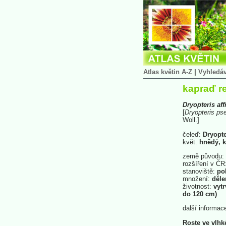
Atlas květin A-Z
|
Vyhledá
kapraď r
Dryopteris
aff
[
Dryopteris
ps
Woll.]
čeleď:
Dryopte
květ:
hnědý, k
země původu:
rozšíření v ČR
stanoviště:
pol
množení:
děle
životnost:
vytr
do 120 cm)
další informac
Roste ve vlhk