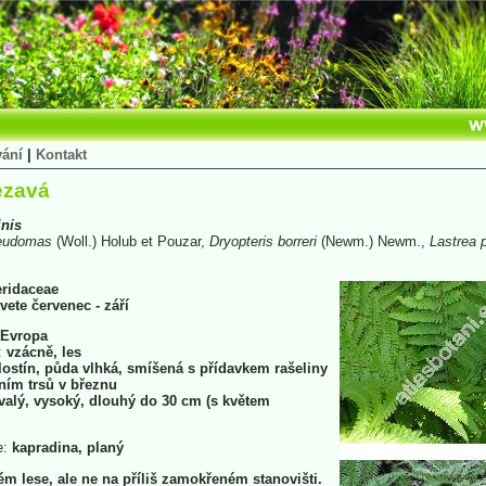
vání
|
Kontakt
ezavá
inis
eudomas
(Woll.) Holub et Pouzar,
Dryopteris
borreri
(Newm.) Newm.,
Lastrea
ridaceae
vete červenec - září
Evropa
:
vzácně, les
ostín, půda vlhká, smíšená s přídavkem rašeliny
ním trsů v březnu
valý, vysoký, dlouhý do 30 cm (s květem
e:
kapradina, planý
ém lese, ale ne na příliš zamokřeném stanovišti.