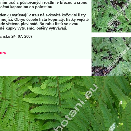
ím trsů z pěstovaných rostlin v březnu a srpnu.
očná kapradina do polostínu.
enku vyrůstají v trsu nálevkovitě kožovité listy,
mující. Obrys čepele listu kopinatý, lístky vejčité
ědé vřeteno plevinaté. Na rubu listů ve dvou
lé kupky výtrusnic, ostěry vytrvávají.
lansko 24. 07. 2007.
tura