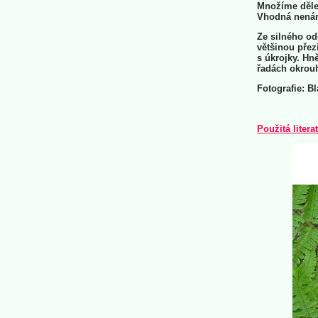
Množíme dělen
Vhodná nenár
Ze silného odd
většinou přezi
s úkrojky. Hn
řadách okrouh
Fotografie: B
Použitá litera