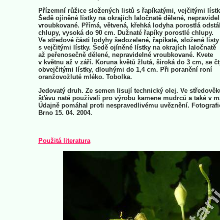
Přízemní růžice složených listů s řapíkatými, vejčitými lístk
Šedě ojíněné lístky na okrajích laločnatě dělené, nepravide
vroubkované. Přímá, větvená, křehká lodyha porostlá odstá
chlupy, vysoká do 90 cm. Dužnaté řapíky porostlé chlupy.
Ve středové části lodyhy šedozelené, řapíkaté, složené listy
s vejčitými lístky. Šedě ojíněné lístky na okrajích laločnatě
až peřenosečně dělené, nepravidelně vroubkované. Kvete
v květnu až v září. Koruna květů žlutá, široká do 3 cm, se č
obvejčitými lístky, dlouhými do 1,4 cm. Při poranění roní
oranžovožluté mléko. Tobolka.
Jedovatý druh. Ze semen lisují technický olej. Ve středověk
šťávu natě používali pro výrobu kamene mudrců a také v m
Údajně pomáhal proti nespravedlivému uvěznění. Fotografi
Brno 15. 04. 2004.
Použitá literatura