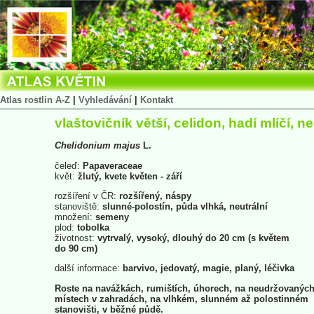
Atlas rostlin A-Z
|
Vyhledávání
|
Kontakt
vlaštovičník větší, celidon, hadí mlíčí, n
Chelidonium
majus
L.
čeleď:
Papaveraceae
květ:
žlutý, kvete květen - září
rozšíření v ČR:
rozšířený, náspy
stanoviště:
slunné-polostín, půda vlhká, neutrální
množení:
semeny
plod:
tobolka
životnost:
vytrvalý, vysoký, dlouhý do 20 cm (s květem
do 90 cm)
další informace:
barvivo, jedovatý, magie, planý, léčivka
Roste na navážkách, rumištích, úhorech, na neudržovanýc
místech v zahradách, na vlhkém, slunném až polostinném
stanovišti, v běžné půdě.