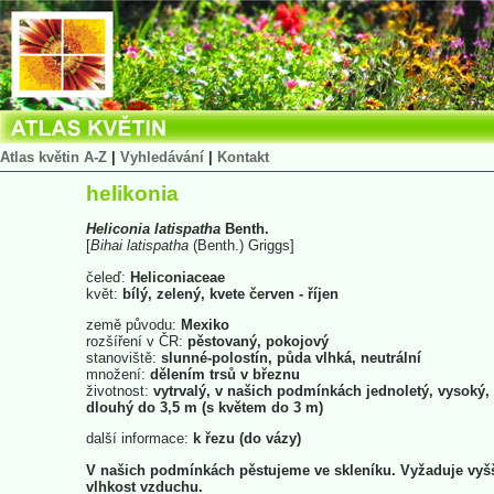
Atlas květin A-Z
|
Vyhledávání
|
Kontakt
helikonia
Heliconia
latispatha
Benth.
[
Bihai
latispatha
(Benth.) Griggs]
čeleď:
Heliconiaceae
květ:
bílý, zelený, kvete červen - říjen
země původu:
Mexiko
rozšíření v ČR:
pěstovaný, pokojový
stanoviště:
slunné-polostín, půda vlhká, neutrální
množení:
dělením trsů v březnu
životnost:
vytrvalý, v našich podmínkách jednoletý, vysoký,
dlouhý do 3,5 m (s květem do 3 m)
další informace:
k řezu (do vázy)
V našich podmínkách pěstujeme ve skleníku. Vyžaduje vyš
vlhkost vzduchu.