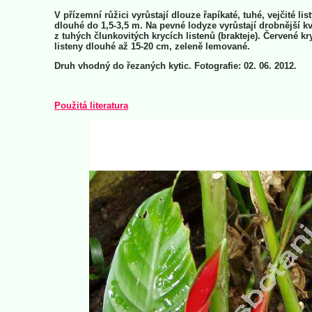
V přízemní růžici vyrůstají dlouze řapíkaté, tuhé, vejčité list
dlouhé do 1,5-3,5 m. Na pevné lodyze vyrůstají drobnější k
z tuhých člunkovitých krycích listenů (brakteje). Červené kr
listeny dlouhé až 15-20 cm, zeleně lemované.
Druh vhodný do řezaných kytic. Fotografie: 02. 06. 2012.
Použitá literatura