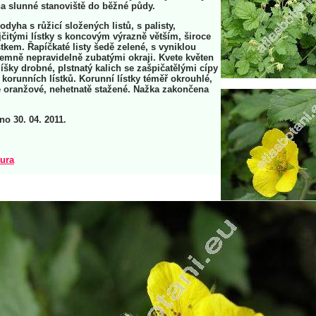
a slunné stanoviště do běžné půdy.
odyha s růžicí složených listů, s palisty,
jčitými lístky s koncovým výrazně větším, široce
stkem. Řapíčkaté listy šedě zelené, s vyniklou
 jemně nepravidelně zubatými okraji. Kvete květen
líšky drobné, plstnatý kalich se zašpičatělými cípy
 korunních lístků. Korunní lístky téměř okrouhlé,
 oranžové, nehetnatě stažené. Nažka zakončena
no 30. 04. 2011.
tura