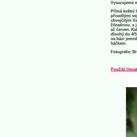
Vysazujeme n
Přímá květní l
přisedlými ve
obvejčitým lí
žilnatinou, s
až červen. Ka
dlouhý do 4/5
na bázi jemně
háčkem.
Fotografie: Br
Použitá litera