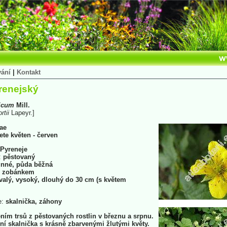
vání
|
Kontakt
renejský
icum
Mill.
rtii
Lapeyr.]
ae
vete květen - červen
Pyreneje
:
pěstovaný
nné, půda běžná
e zobánkem
valý, vysoký, dlouhý do 30 cm (s květem
e:
skalnička, záhony
ím trsů z pěstovaných rostlin v březnu a srpnu.
ní skalnička s krásně zbarvenými žlutými květy.