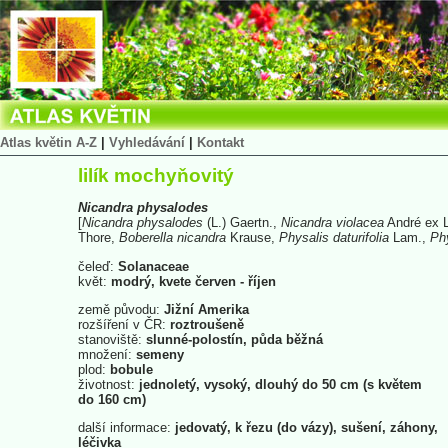
Atlas květin A-Z
|
Vyhledávání
|
Kontakt
lilík mochyňovitý
Nicandra
physalodes
[
Nicandra
physalodes
(L.) Gaertn.,
Nicandra
violacea
André ex 
Thore,
Boberella
nicandra
Krause,
Physalis
daturifolia
Lam.,
Ph
čeleď:
Solanaceae
květ:
modrý, kvete červen - říjen
země původu:
Jižní Amerika
rozšíření v ČR:
roztroušeně
stanoviště:
slunné-polostín, půda běžná
množení:
semeny
plod:
bobule
životnost:
jednoletý, vysoký, dlouhý do 50 cm (s květem
do 160 cm)
další informace:
jedovatý, k řezu (do vázy), sušení, záhony,
léčivka