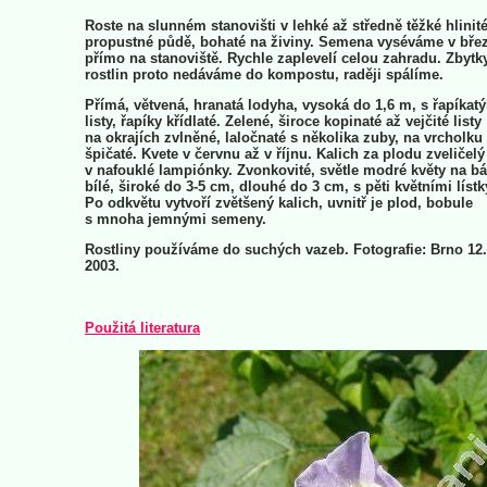
Roste na slunném stanovišti v lehké až středně těžké hlinité
propustné půdě, bohaté na živiny. Semena vyséváme v bře
přímo na stanoviště. Rychle zaplevelí celou zahradu. Zbytk
rostlin proto nedáváme do kompostu, raději spálíme.
Přímá, větvená, hranatá lodyha, vysoká do 1,6 m, s řapíkat
listy, řapíky křídlaté. Zelené, široce kopinaté až vejčité listy
na okrajích zvlněné, laločnaté s několika zuby, na vrcholku
špičaté. Kvete v červnu až v říjnu. Kalich za plodu zveličelý
v nafouklé lampiónky. Zvonkovité, světle modré květy na bá
bílé, široké do 3-5 cm, dlouhé do 3 cm, s pěti květními lístk
Po odkvětu vytvoří zvětšený kalich, uvnitř je plod, bobule
s mnoha jemnými semeny.
Rostliny používáme do suchých vazeb. Fotografie: Brno 12.
2003.
Použitá literatura