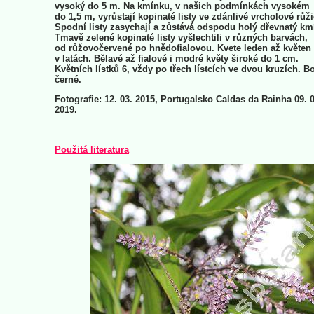
vysoký do 5 m. Na kmínku, v našich podmínkách vysokém
do 1,5 m, vyrůstají kopinaté listy ve zdánlivé vrcholové růži
Spodní listy zasychají a zůstává odspodu holý dřevnatý km
Tmavě zelené kopinaté listy vyšlechtili v různých barvách,
od růžovočervené po hnědofialovou. Kvete leden až květen
v latách. Bělavé až fialové i modré květy široké do 1 cm.
Květních lístků 6, vždy po třech lístcích ve dvou kruzích. B
černé.
Fotografie: 12. 03. 2015, Portugalsko Caldas da Rainha 09. 0
2019.
Použitá literatura