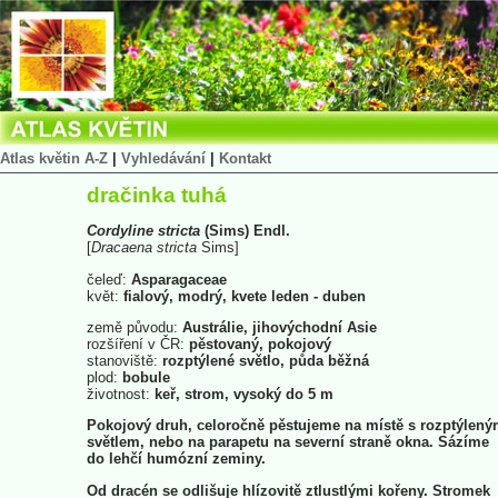
Atlas květin A-Z
|
Vyhledávání
|
Kontakt
dračinka tuhá
Cordyline
stricta
(Sims) Endl.
[
Dracaena
stricta
Sims]
čeleď:
Asparagaceae
květ:
fialový, modrý, kvete leden - duben
země původu:
Austrálie, jihovýchodní Asie
rozšíření v ČR:
pěstovaný, pokojový
stanoviště:
rozptýlené světlo, půda běžná
plod:
bobule
životnost:
keř, strom, vysoký do 5 m
Pokojový druh, celoročně pěstujeme na místě s rozptýlen
světlem, nebo na parapetu na severní straně okna. Sázíme
do lehčí humózní zeminy.
Od dracén se odlišuje hlízovitě ztlustlými kořeny. Stromek