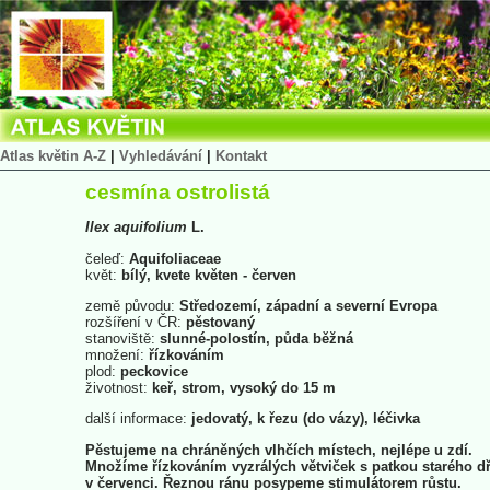
Atlas květin A-Z
|
Vyhledávání
|
Kontakt
cesmína ostrolistá
Ilex
aquifolium
L.
čeleď:
Aquifoliaceae
květ:
bílý, kvete květen - červen
země původu:
Středozemí, západní a severní Evropa
rozšíření v ČR:
pěstovaný
stanoviště:
slunné-polostín, půda běžná
množení:
řízkováním
plod:
peckovice
životnost:
keř, strom, vysoký do 15 m
další informace:
jedovatý, k řezu (do vázy), léčivka
Pěstujeme na chráněných vlhčích místech, nejlépe u zdí.
Množíme řízkováním vyzrálých větviček s patkou starého d
v červenci. Řeznou ránu posypeme stimulátorem růstu.