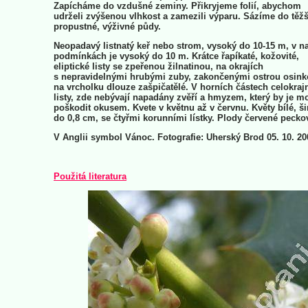
Zapícháme do vzdušné zeminy. Přikryjeme folií, abychom
udrželi zvýšenou vlhkost a zamezili výparu. Sázíme do těžš
propustné, výživné půdy.
Neopadavý listnatý keř nebo strom, vysoký do 10-15 m, v n
podmínkách je vysoký do 10 m. Krátce řapíkaté, kožovité,
eliptické listy se zpeřenou žilnatinou, na okrajích
s nepravidelnými hrubými zuby, zakončenými ostrou osink
na vrcholku dlouze zašpičatělé. V horních částech celokraj
listy, zde nebývají napadány zvěří a hmyzem, který by je m
poškodit okusem. Kvete v květnu až v červnu. Květy bílé, ši
do 0,8 cm, se čtyřmi korunními lístky. Plody červené pecko
V Anglii symbol Vánoc. Fotografie: Uherský Brod 05. 10. 2
Použitá literatura