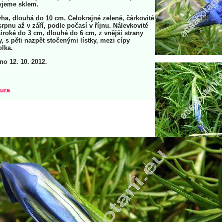
yjeme sklem.
ha, dlouhá do 10 cm. Celokrajné zelené, čárkovité
 srpnu až v září, podle počasí v říjnu. Nálevkovité
iroké do 3 cm, dlouhé do 6 cm, z vnější strany
, s pěti nazpět stočenými lístky, mezi cípy
olka.
no 12. 10. 2012.
tura