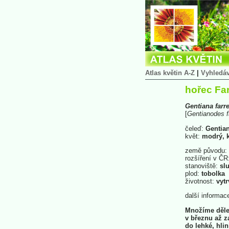
Atlas květin A-Z
|
Vyhledá
hořec Fa
Gentiana
farre
[
Gentianodes
f
čeleď:
Gentia
květ:
modrý, k
země původu:
rozšíření v ČR
stanoviště:
slu
plod:
tobolka
životnost:
vytr
další informac
Množíme dělen
v březnu až 
do lehké, hli