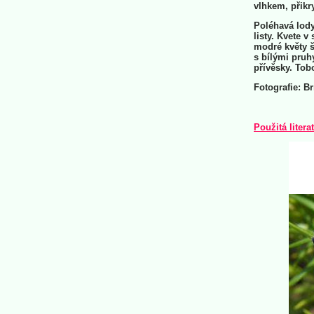
vlhkem, přikr
Poléhavá lody
listy. Kvete v
modré květy š
s bílými pruhy
přívěsky. Tob
Fotografie: Br
Použitá litera