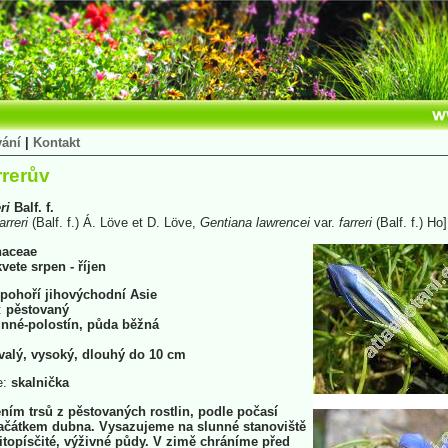
vání
|
Kontakt
rrerův
ri
Balf. f.
arreri
(Balf. f.) Á. Löve et D. Löve,
Gentiana
lawrencei
var.
farreri
(Balf. f.) Ho]
naceae
vete srpen - říjen
pohoří jihovýchodní Asie
:
pěstovaný
nné-polostín, půda běžná
valý, vysoký, dlouhý do 10 cm
e:
skalnička
ím trsů z pěstovaných rostlin, podle počasí
začátkem dubna. Vysazujeme na slunné stanoviště
nitopísčité, výživné půdy. V zimě chráníme před