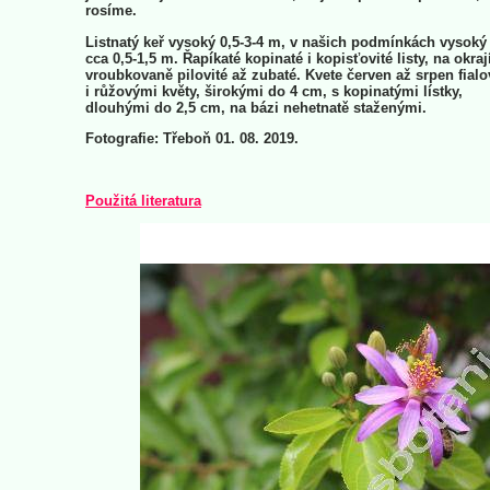
rosíme.
Listnatý keř vysoký 0,5-3-4 m, v našich podmínkách vysoký
cca 0,5-1,5 m. Řapíkaté kopinaté i kopisťovité listy, na okraj
vroubkovaně pilovité až zubaté. Kvete červen až srpen fial
i růžovými květy, širokými do 4 cm, s kopinatými lístky,
dlouhými do 2,5 cm, na bázi nehetnatě staženými.
Fotografie: Třeboň 01. 08. 2019.
Použitá literatura