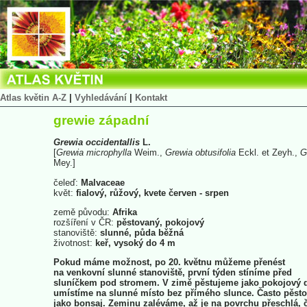
Atlas květin A-Z
|
Vyhledávání
|
Kontakt
grewie západní
Grewia
occidentallis
L.
[
Grewia
microphylla
Weim.,
Grewia
obtusifolia
Eckl. et Zeyh.,
G
Mey.]
čeleď:
Malvaceae
květ:
fialový, růžový, kvete červen - srpen
země původu:
Afrika
rozšíření v ČR:
pěstovaný, pokojový
stanoviště:
slunné, půda běžná
životnost:
keř, vysoký do 4 m
Pokud máme možnost, po 20. květnu můžeme přenést
na venkovní slunné stanoviště, první týden stíníme před
sluníčkem pod stromem. V zimě pěstujeme jako pokojový 
umístíme na slunné místo bez přímého slunce. Často pěst
jako bonsaj. Zeminu zaléváme, až je na povrchu přeschlá, 