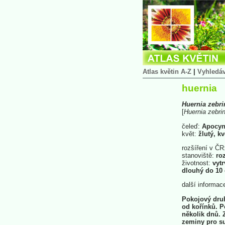
Atlas květin A-Z
|
Vyhledá
huernia
Huernia
zebri
[
Huernia
zebri
čeleď:
Apocyn
květ:
žlutý, kv
rozšíření v ČR
stanoviště:
roz
životnost:
vytr
dlouhý do 10
další informac
Pokojový druh
od kořínků. 
několik dnů.
zeminy pro su