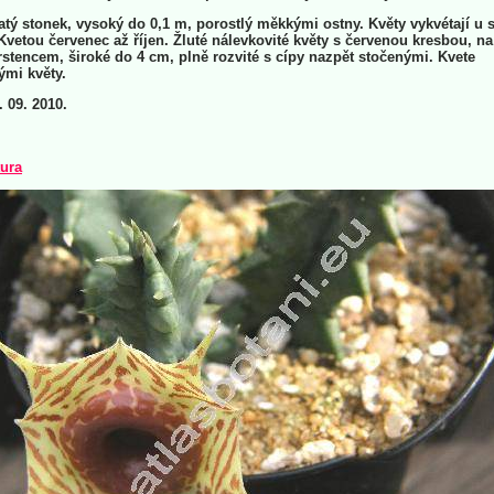
tý stonek, vysoký do 0,1 m, porostlý měkkými ostny. Květy vykvétají u 
 Kvetou červenec až říjen. Žluté nálevkovité květy s červenou kresbou, na
stencem, široké do 4 cm, plně rozvité s cípy nazpět stočenými. Kvete
ými květy.
. 09. 2010.
tura