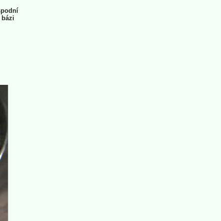
spodní
 bázi