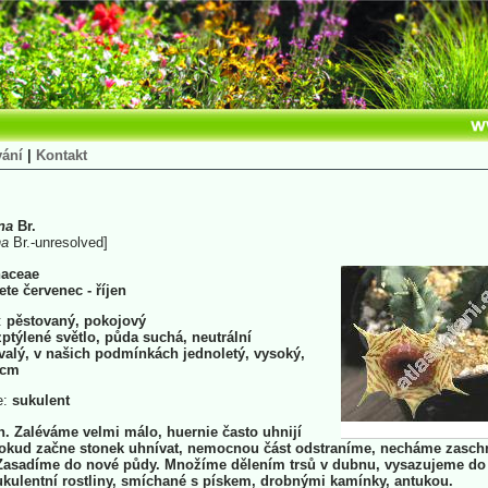
vání
|
Kontakt
na
Br.
na
Br.-unresolved]
aceae
ete červenec - říjen
:
pěstovaný, pokojový
ptýlené světlo, půda suchá, neutrální
valý, v našich podmínkách jednoletý, vysoký,
 cm
e:
sukulent
. Zaléváme velmi málo, huernie často uhnijí
Pokud začne stonek uhnívat, nemocnou část odstraníme, necháme zasch
 Zasadíme do nové půdy. Množíme dělením trsů v dubnu, vysazujeme do
kulentní rostliny, smíchané s pískem, drobnými kamínky, antukou.