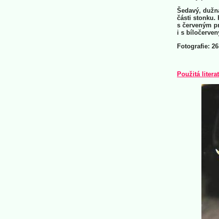
Šedavý, dužna
části stonku.
s červeným pr
i s bíločerven
Fotografie: 26
Použitá litera