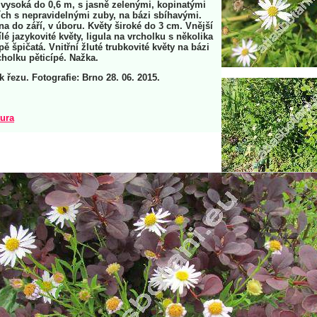
vysoká do 0,6 m, s jasně zelenými, kopinatými
ajích s nepravidelnými zuby, na bázi sbíhavými.
na do září, v úboru. Květy široké do 3 cm. Vnější
é jazykovité květy, ligula na vrcholku s několika
ě špičatá. Vnitřní žluté trubkovité květy na bázi
cholku pěticípé. Nažka.
 řezu. Fotografie: Brno 28. 06. 2015.
tura