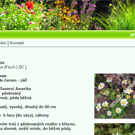
vání
|
Kontakt
isa
sa
(Fisch.) DC.]
eae
te červen - září
Severní Amerika
:
pěstovaný
nné, půda běžná
valý, vysoký, dlouhý do 60 cm
e:
k řezu (do vázy), záhony
ím trsů z pěstovaných rostlin v březnu.
 slunné, sušší místo, do běžné půdy.