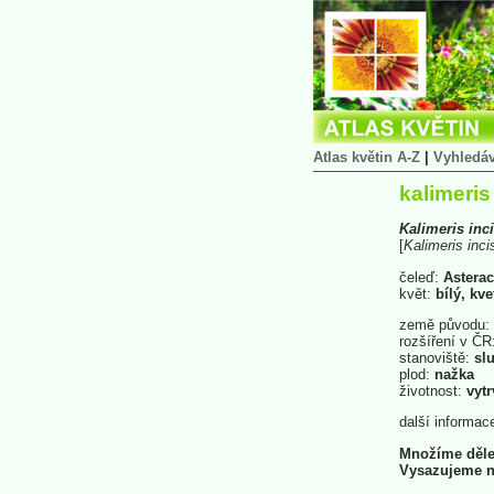
Atlas květin A-Z
|
Vyhledá
kalimeris
Kalimeris
inc
[
Kalimeris
inci
čeleď:
Asterac
květ:
bílý, kve
země původu:
rozšíření v ČR
stanoviště:
slu
plod:
nažka
životnost:
vytr
další informac
Množíme dělen
Vysazujeme na