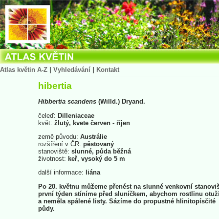
Atlas květin A-Z
|
Vyhledávání
|
Kontakt
hibertia
Hibbertia
scandens
(Willd.) Dryand.
čeleď:
Dilleniaceae
květ:
žlutý, kvete červen - říjen
země původu:
Austrálie
rozšíření v ČR:
pěstovaný
stanoviště:
slunné, půda běžná
životnost:
keř, vysoký do 5 m
další informace:
liána
Po 20. květnu můžeme přenést na slunné venkovní stanoviš
první týden stíníme před sluníčkem, abychom rostlinu otuži
a neměla spálené listy. Sázíme do propustné hlinitopísčité
půdy.