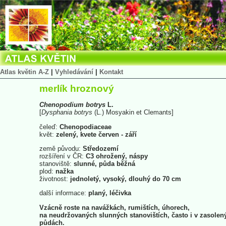
Atlas květin A-Z
|
Vyhledávání
|
Kontakt
merlík hroznový
Chenopodium
botrys
L.
[
Dysphania
botrys
(L.) Mosyakin et Clemants]
čeleď:
Chenopodiaceae
květ:
zelený, kvete červen - září
země původu:
Středozemí
rozšíření v ČR:
C3 ohrožený, náspy
stanoviště:
slunné, půda běžná
plod:
nažka
životnost:
jednoletý, vysoký, dlouhý do 70 cm
další informace:
planý, léčivka
Vzácně roste na navážkách, rumištích, úhorech,
na neudržovaných slunných stanovištích, často i v zasolen
půdách.