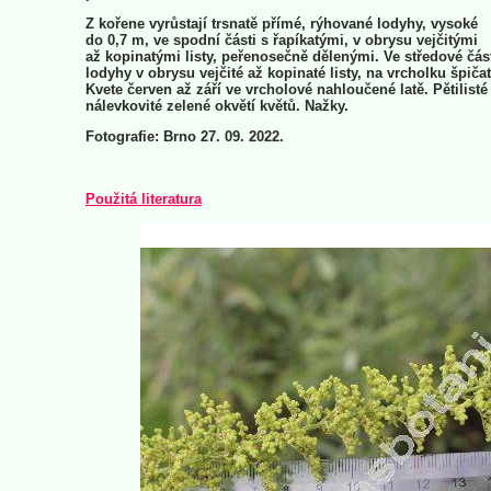
Z kořene vyrůstají trsnatě přímé, rýhované lodyhy, vysoké
do 0,7 m, ve spodní části s řapíkatými, v obrysu vejčitými
až kopinatými listy, peřenosečně dělenými. Ve středové čás
lodyhy v obrysu vejčité až kopinaté listy, na vrcholku špičat
Kvete červen až září ve vrcholové nahloučené latě. Pětilisté
nálevkovité zelené okvětí květů. Nažky.
Fotografie: Brno 27. 09. 2022.
Použitá literatura