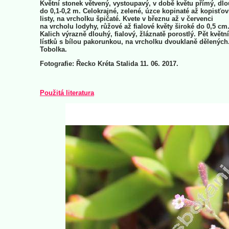
Květní stonek větvený, vystoupavý, v době květu přímý, dl
do 0,1-0,2 m. Celokrajné, zelené, úzce kopinaté až kopisťov
listy, na vrcholku špičaté. Kvete v březnu až v červenci
na vrcholu lodyhy, růžové až fialové květy široké do 0,5 cm
Kalich výrazně dlouhý, fialový, žláznatě porostlý. Pět květn
lístků s bílou pakorunkou, na vrcholku dvouklaně dělených
Tobolka.
Fotografie: Řecko Kréta Stalida 11. 06. 2017.
Použitá literatura