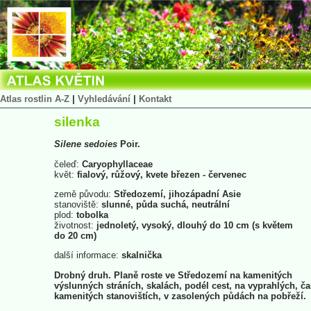
Atlas rostlin A-Z
|
Vyhledávání
|
Kontakt
silenka
Silene
sedoies
Poir.
čeleď:
Caryophyllaceae
květ:
fialový, růžový, kvete březen - červenec
země původu:
Středozemí, jihozápadní Asie
stanoviště:
slunné, půda suchá, neutrální
plod:
tobolka
životnost:
jednoletý, vysoký, dlouhý do 10 cm (s květem
do 20 cm)
další informace:
skalnička
Drobný druh. Planě roste ve Středozemí na kamenitých
výslunných stráních, skalách, podél cest, na vyprahlých, ča
kamenitých stanovištích, v zasolených půdách na pobřeží.