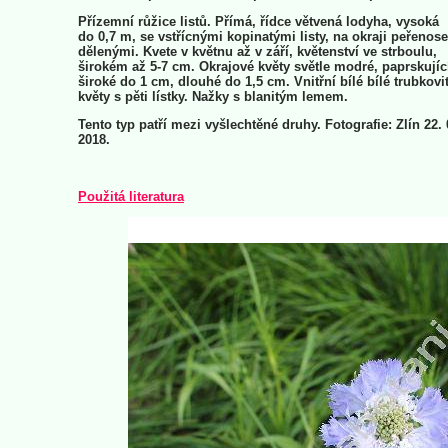
Přízemní růžice listů. Přímá, řídce větvená lodyha, vysoká
do 0,7 m, se vstřícnými kopinatými listy, na okraji peřenos
dělenými. Kvete v květnu až v září, květenství ve strboulu,
širokém až 5-7 cm. Okrajové květy světle modré, paprskujíc
široké do 1 cm, dlouhé do 1,5 cm. Vnitřní bílé bílé trubkovi
květy s pěti lístky. Nažky s blanitým lemem.
Tento typ patří mezi vyšlechtěné druhy. Fotografie: Zlín 22. 
2018.
Použitá literatura