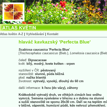
Atlas květin A-Z
|
Vyhledávání
|
Kontakt
hlaváč kavkazský 'Perfecta Blue'
Scabiosa
caucasica
'Perfecta Blue'
[
Trochocephalus
caucasicus
(Bieb.),
Lomelosia
caucasica
(Bieb
čeleď:
Dipsacaceae
květ:
bílý, modrý, kvete květen - srpen
rozšíření v ČR:
pěstovaný
stanoviště:
slunné, půda běžná
plod:
nažka blanitá
životnost:
vytrvalý, vysoký, dlouhý do 60 cm
další informace:
k řezu (do vázy), záhony
Krátkodobě vytrvalý druh, ve vlhkých zimách bez sněhu
vymrzá. Semena vyséváme v březnu a v dubnu na slunné
a sušší stanoviště ve sponu 20x30 cm. Daří se na teplém mí
v běžné, vápenité, humózní půdě, kde nehrozí přemokření.