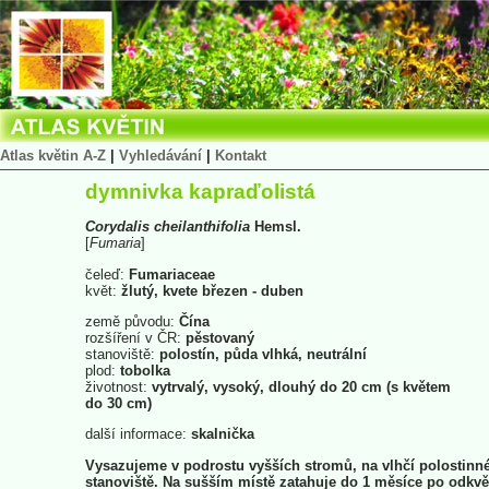
Atlas květin A-Z
|
Vyhledávání
|
Kontakt
dymnivka kapraďolistá
Corydalis
cheilanthifolia
Hemsl.
[
Fumaria
]
čeleď:
Fumariaceae
květ:
žlutý, kvete březen - duben
země původu:
Čína
rozšíření v ČR:
pěstovaný
stanoviště:
polostín, půda vlhká, neutrální
plod:
tobolka
životnost:
vytrvalý, vysoký, dlouhý do 20 cm (s květem
do 30 cm)
další informace:
skalnička
Vysazujeme v podrostu vyšších stromů, na vlhčí polostinn
stanoviště. Na sušším místě zatahuje do 1 měsíce po odkvě