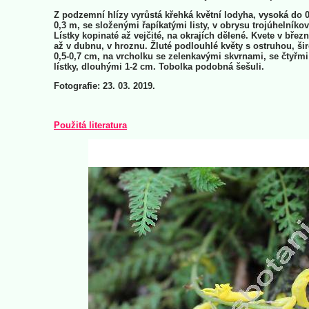
Z podzemní hlízy vyrůstá křehká květní lodyha, vysoká do 0
0,3 m, se složenými řapíkatými listy, v obrysu trojúhelníko
Lístky kopinaté až vejčité, na okrajích dělené. Kvete v břez
až v dubnu, v hroznu. Žluté podlouhlé květy s ostruhou, ši
0,5-0,7 cm, na vrcholku se zelenkavými skvrnami, se čtyřmi
lístky, dlouhými 1-2 cm. Tobolka podobná šešuli.
Fotografie: 23. 03. 2019.
Použitá literatura