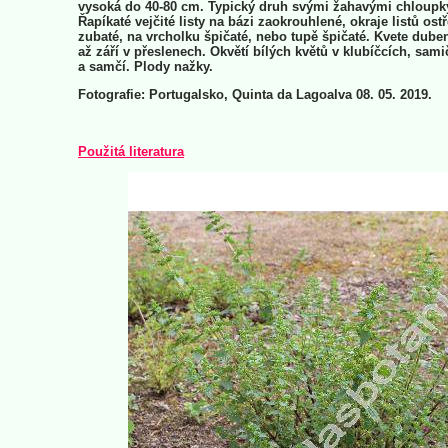
vysoká do 40-80 cm. Typický druh svými žahavými chloupk
Řapíkaté vejčité listy na bázi zaokrouhlené, okraje listů ost
zubaté, na vrcholku špičaté, nebo tupě špičaté. Kvete dube
až září v přeslenech. Okvětí bílých květů v klubíčcích, sami
a samčí. Plody nažky.
Fotografie: Portugalsko, Quinta da Lagoalva 08. 05. 2019.
Použitá literatura