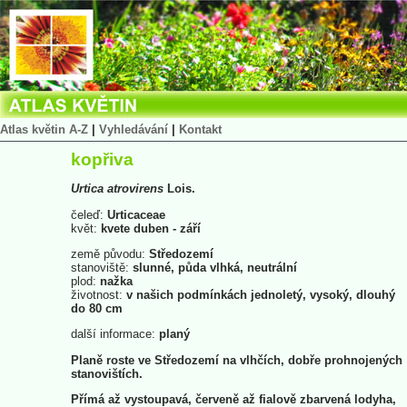
Atlas květin A-Z
|
Vyhledávání
|
Kontakt
kopřiva
Urtica
atrovirens
Lois.
čeleď:
Urticaceae
květ:
kvete duben - září
země původu:
Středozemí
stanoviště:
slunné, půda vlhká, neutrální
plod:
nažka
životnost:
v našich podmínkách jednoletý, vysoký, dlouhý
do 80 cm
další informace:
planý
Planě roste ve Středozemí na vlhčích, dobře prohnojených
stanovištích.
Přímá až vystoupavá, červeně až fialově zbarvená lodyha,