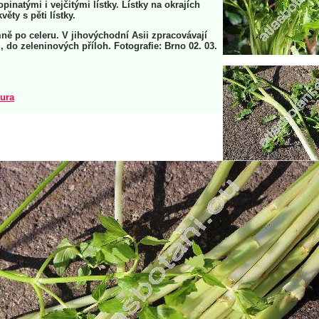
pinatými i vejčitými lístky. Lístky na okrajích
květy s pěti lístky.
mně po celeru. V jihovýchodní Asii zpracovávají
ů, do zeleninových příloh. Fotografie: Brno 02. 03.
tura