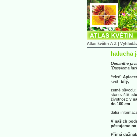
Atlas květin A-Z
|
Vyhledá
halucha j
Oenanthe
jav
[
Dasyloma
lac
čeleď:
Apiace
květ:
bílý,
země původu:
stanoviště:
slu
životnost:
v na
do 100 cm
další informac
V našich podm
pěstujeme na 
Přímá dužnatá