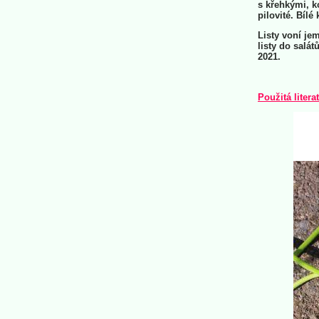
s křehkými, ko
pilovité. Bílé 
Listy voní je
listy do salát
2021.
Použitá litera