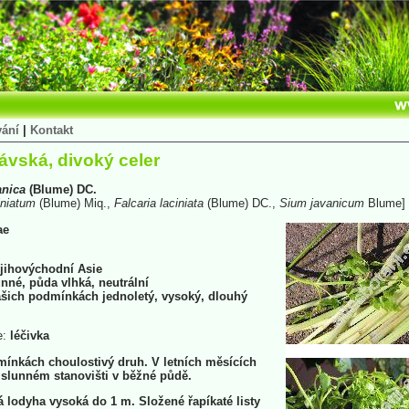
vání
|
Kontakt
ávská, divoký celer
anica
(Blume) DC.
iniatum
(Blume) Miq.,
Falcaria
laciniata
(Blume) DC.,
Sium
javanicum
Blume]
ae
jihovýchodní Asie
nné, půda vlhká, neutrální
šich podmínkách jednoletý, vysoký, dlouhý
e:
léčivka
ínkách choulostivý druh. V letních měsících
slunném stanovišti v běžné půdě.
 lodyha vysoká do 1 m. Složené řapíkaté listy