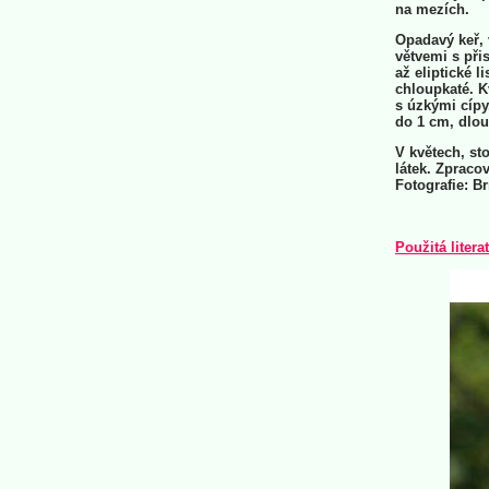
na mezích.
Opadavý keř,
větvemi s přis
až eliptické l
chloupkaté. K
s úzkými cípy
do 1 cm, dlou
V květech, sto
látek. Zpracov
Fotografie: B
Použitá litera