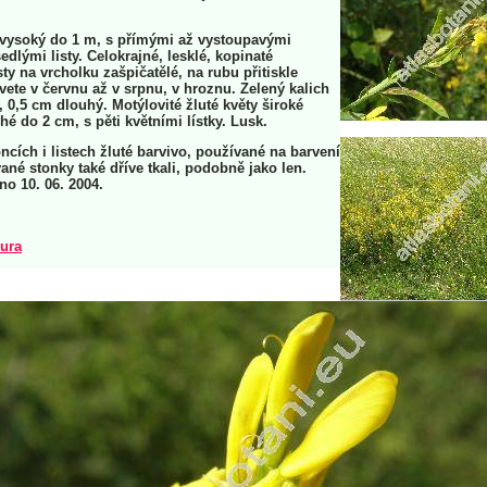
 vysoký do 1 m, s přímými až vystoupavými
edlými listy. Celokrajné, lesklé, kopinaté
isty na vrcholku zašpičatělé, na rubu přitiskle
vete v červnu až v srpnu, v hroznu. Zelený kalich
, 0,5 cm dlouhý. Motýlovité žluté květy široké
hé do 2 cm, s pěti květními lístky. Lusk.
ncích i listech žluté barvivo, používané na barvení
ané stonky také dříve tkali, podobně jako len.
rno 10. 06. 2004.
tura