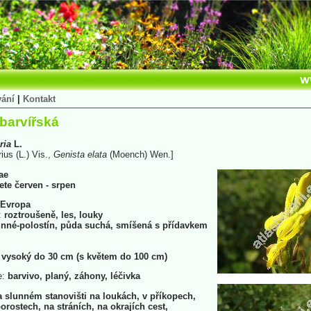
vání
|
Kontakt
barvířská
ria
L.
rius (L.) Vis.,
Genista
elata
(Moench) Wen.]
ae
vete červen - srpen
Evropa
:
roztroušeně, les, louky
nné-polostín, půda suchá, smíšená s přídavkem
 vysoký do 30 cm (s květem do 100 cm)
e:
barvivo, planý, záhony, léčivka
a slunném stanovišti na loukách, v příkopech,
orostech, na stráních, na okrajích cest,