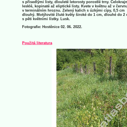
s přisedlými listy, dlouleté letorosty porostlé trny. Celokraj
lesklé, kopinaté až eliptické listy. Kvete v květnu až v červn
v terminálním hroznu. Zelený kalich s úzkými cípy, 0,5 cm
dlouhý. Motýlovité žluté květy široké do 1 cm, dlouhé do 2
s pěti květními lístky. Lusk.
Fotografie: Hostěnice 02. 06. 2022.
Použitá literatura