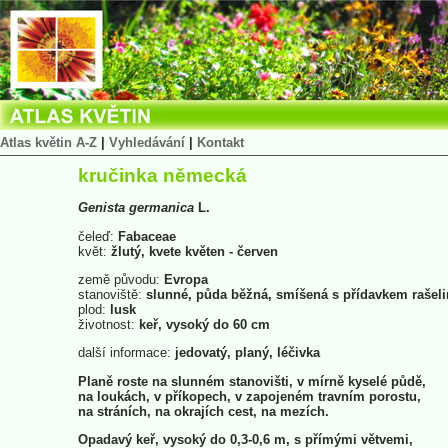
Atlas květin A-Z
|
Vyhledávání
|
Kontakt
kručinka německá
Genista
germanica
L.
čeleď:
Fabaceae
květ:
žlutý, kvete květen - červen
země původu:
Evropa
stanoviště:
slunné, půda běžná, smíšená s přídavkem rašeli
plod:
lusk
životnost:
keř, vysoký do 60 cm
další informace:
jedovatý, planý, léčivka
Planě roste na slunném stanovišti, v mírně kyselé půdě,
na loukách, v příkopech, v zapojeném travním porostu,
na stráních, na okrajích cest, na mezích.
Opadavý keř, vysoký do 0,3-0,6 m, s přímými větvemi,