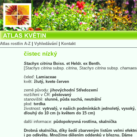
Atlas rostlin A-Z
|
Vyhledávání
|
Kontakt
čistec nízký
Stachys
citrina
Boiss. et Heldr. ex Benth.
[
Stachys
citrina
subsp.
citrina
,
Stachys
citrina
subsp.
chamaesid
čeleď:
Lamiaceae
květ:
žlutý, kvete červen
země původu:
jihovýchodní Středozemí
rozšíření v ČR:
pěstovaný
stanoviště:
slunné, půda suchá, neutrální
plod:
tvrdka
životnost:
vytrvalý, v našich podmínkách jednoletý, vysoký,
dlouhý do 10 cm (s květem do 15 cm)
další informace:
půdopokryvná rostlina, skalnička
Drobná skalnička, díky šedě zbarveným listům velmi efektn
i po odkvětu. Množíme dělením oddenků v březnu. Dáme