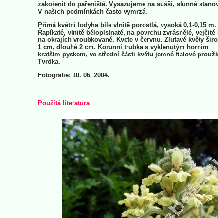
zakořenit do pařeniště. Vysazujeme na sušší, slunné stanov
V našich podmínkách často vymrzá.
Přímá květní lodyha bíle vlnitě porostlá, vysoká 0,1-0,15 m.
Řapíkaté, vlnitě běloplstnaté, na povrchu zvrásnělé, vejčité l
na okrajích vroubkované. Kvete v červnu. Žlutavé květy šir
1 cm, dlouhé 2 cm. Korunní trubka s vyklenutým horním
kratším pyskem, ve střední části květu jemné fialové proužk
Tvrdka.
Fotografie: 10. 06. 2004.
Použitá literatura