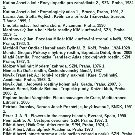
Kutina Josef a kol.: Encyklopedie pro zahrádkáře 2., SZN, Praha, 1984
1.
Kutina Josef a kol.: Pomologický atlas 1., Brázda, Praha, 1991, 2.
Lacina Jan, Štolfa Vojtěch: Květnice a příroda Tišnovska, Sursun,
Tišnov, 1999, 1.
Linc Stanislav: Technika sběru, Avicenum, Praha, 1990
Martinovský Jan a kol.: Naše rostliny Klíč k určování, SZN, Praha,
1959, 1.
Martinovský Jan, Pozděna Miloš: Klíč k určování stromů a keřů, SPN,
Praha, 1983, 1.
Mathioli Petr Ondřej: Herbář aneb Bylinář, B. Kočí, Praha, 1924-1928
Mendel Gregor: Pokusy s hybridy rostlin, Expodata-Didot, Brno, 2008
Mladá Jarmila, Procházka František: Atlas cizokrajných rostlin, SZN
Praha, 1987, 1.
Mölzer Vladimír: Moderní zahrada, SZN, Praha, 1976 1.
Němec B.: Duše rostlin, Československý čtenář, 1937
Novák František A.: Horské rostliny, nakreslil Karel Svolinský,
Academia, Praha, 1963, 3.
Novák Jan.: Jedovaté rostliny kolem nás, Grada, Praha, 2007, 3.
Nowak Bernd, Schulz Bettina.: Tropické plody, Knižní klub, Praha,
2006, 2.
Papiomitoglou Vanghélis: Fleurs sauvages de Crete, Mediterraneo
Editions, 2006
Petrbok Jaroslav, Neruda Josef: Poznáš je, když kvetou?, SNDK, 1951
1.
Pérez J. A. R.: Flowers in the canary islands, Everest, Spain, 1990
Pieniažek S. A.: Cestopis ovocnáře, SZN, Praha, 1967, 1.
Pilát Albert, Ušák Otto: Atlas rostlin, SPN, Praha, 1974, 4.
Pilát Albert: Atlas alpínek Academia, Praha 1973
Pilát Albert:Listnaté stromy a keře našich zahrad a parků, SZN, Praha,