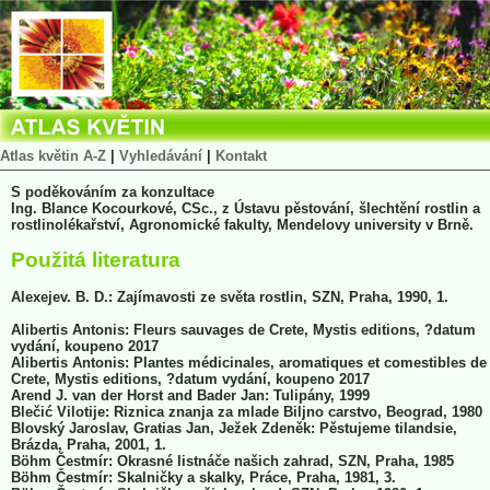
Atlas květin A-Z
|
Vyhledávání
|
Kontakt
S poděkováním za konzultace
Ing. Blance Kocourkové, CSc., z Ústavu pěstování, šlechtění rostlin a
rostlinolékařství, Agronomické fakulty, Mendelovy university v Brně.
Použitá literatura
Alexejev. B. D.: Zajímavosti ze světa rostlin, SZN, Praha, 1990, 1.
Alibertis Antonis: Fleurs sauvages de Crete, Mystis editions, ?datum
vydání, koupeno 2017
Alibertis Antonis: Plantes médicinales, aromatiques et comestibles de
Crete, Mystis editions, ?datum vydání, koupeno 2017
Arend J. van der Horst and Bader Jan: Tulipány, 1999
Blečić Vilotije: Riznica znanja za mlade Biljno carstvo, Beograd, 1980
Blovský Jaroslav, Gratias Jan, Ježek Zdeněk: Pěstujeme tilandsie,
Brázda, Praha, 2001, 1.
Böhm Čestmír: Okrasné listnáče našich zahrad, SZN, Praha, 1985
Böhm Čestmír: Skalničky a skalky, Práce, Praha, 1981, 3.