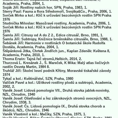
Academia, Praha, 2004, 1.
Soják Jiří: Rostliny našich hor, SPN, Praha, 1983, 1.
Sterry Paul: Fauna a flora Středomoří, Svojtka&Co., Praha, 2006, 1.
Svrček Mirko a kol.: Klíč k určování bezcévných rostlin SPN Praha
1976
Studnička Miloslav: Masožravé rostliny, Academia, Praha, 2006, 1.
Svrček Mirko a kol.: Klíč k určování bezcévných rostlin SPN Praha
1976
Šamla Jiří: Citrusy od A do Z 2., Edice citrusář, Brno, 1991, 1.
Šamla Jiří: Subtropy, Knižnice brněnského citrusáře, Brno, 1988, 1.
Šebánek Jiří: Harmonie v rostlinách O botanické škole Rudolfa
Dostála, Academia, Praha, 2004, 1.
Štěpánková Jitka, Chrtek Jindřich jun., Kaplan Zdeněk: Květena 8,
Academia, Praha, 2010, 1.
Thoma Erwin: Tajná řeč stromů,Helbich, 2014, 2.
Thurzová Ĺ. Kresánek J., Š. Mareček, K Mika: Malý atlas liečivých
rastlín Osveta Martin, 1984 8.
Truhlář Jiří: Školní lesní podnik Křtiny, Moravské tiskařské závody
1974
Tykač a kol.: Květinářství, SZN, Praha, 1980
Valíček Pavel a kol.: Užitkové rostliny plodů a subtropů, Academia,
2002, 2.
Vaněk Josef: Lidová pomologie VII., Druhá stovka jablek-novinky,
NZL, Chrudim, 1940
Vaněk Josef: Ošetřování a řez zákrskových stromů ovocných, NZL,
Chrudim, 1938, 3.
Vaněk Josef: Čs. Lidová pomologie IX., Druhá stovka chorob a
škůdců, NZL, Chrudim, 1946
Vaněk Vlastimil a kol.: Mečíky, SZN, Praha, 1975, 1.