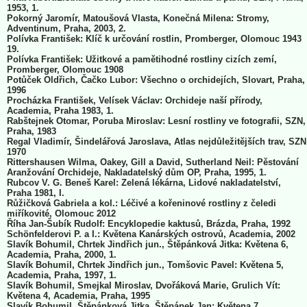
1953, 1.
Pokorný Jaromír, Matoušová Vlasta, Konečná Milena: Stromy,
Adventinum, Praha, 2003, 2.
Polívka František: Klíč k určování rostlin, Promberger, Olomouc 1943
19.
Polívka František: Užitkové a pamětihodné rostliny cizích zemí,
Promberger, Olomouc 1908
Potůček Oldřich, Čačko Lubor: Všechno o orchidejích, Slovart, Praha,
1996
Procházka František, Velísek Václav: Orchideje naší přírody,
Academia, Praha 1983, 1.
Rabštejnek Otomar, Poruba Miroslav: Lesní rostliny ve fotografii, SZN,
Praha, 1983
Regal Vladimír, Šindelářová Jaroslava, Atlas nejdůležitějších trav, SZN
1970
Rittershausen Wilma, Oakey, Gill a David, Sutherland Neil: Pěstování
Aranžování Orchideje, Nakladatelský dům OP, Praha, 1995, 1.
Rubcov V. G. Beneš Karel: Zelená lékárna, Lidové nakladatelství,
Praha 1981, I.
Růžičková Gabriela a kol.: Léčivé a kořeninové rostliny z čeledi
miříkovité, Olomouc 2012
Říha Jan-Šubík Rudolf: Encyklopedie kaktusů, Brázda, Praha, 1992
Schönfelderovi P. a I.: Květena Kanárských ostrovů, Academia, 2002
Slavík Bohumil, Chrtek Jindřich jun., Štěpánková Jitka: Květena 6,
Academia, Praha, 2000, 1.
Slavík Bohumil, Chrtek Jindřich jun., Tomšovic Pavel: Květena 5,
Academia, Praha, 1997, 1.
Slavík Bohumil, Smejkal Miroslav, Dvořáková Marie, Grulich Vít:
Květena 4, Academia, Praha, 1995
Slavík Bohumil, Štěpánková Jitka, Štěpánek Jan: Květena 7,