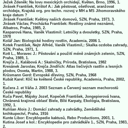
Ježek Zdeněk: Na lovu mexických orchidejí, Květen, Brno, 1996, 1.
Jirásek František, Krištof A.: Jak pěstovat, ošetřovat, aranžovat
orchideje, Krajská org. pro techn. rozvoj v MH a MS Jihomoravského
kraje datum ?
Jirásek František: Květiny našich domovů, SZN, Praha, 1973, 3.
Jirásek Václav, Procházka František: Rostliny známé neznámé,
Albatros, Praha, 1985, 2.
Kasparová Hana, Vaněk Vlastimil: Letničky a dvouletky, SZN, Praha,
1978
Kolář Jan: Biologické hodiny rostlin, Academia, 2006 1.
Kotek František, Nejtr Alfréd, Vaněk Vlastimil,: Skalka ozdoba zahrady,
SZN, Praha, 1971, 1.
Kott L., Moravec J.: Pěstování a použití méně známých zelenin, SZN,
Praha, 1989, 1.
Krejča J., Kalábová A.: Skalničky, Príroda, Bratislava, 1982
Kresánek Jaroslav, Krejča Jindřich: Atlas liečivých rastlín a lesných
plodov, Osveta, Martin, 1988, 3.
Krüsmann Gerd: Evropské dřeviny, SZN, Praha, 1968
Kubát Karel: Klíč ke květeně České republiky, Academia, Praha, 2002,
1.
Kučera J. et Váňa J. 2003 Seznam a Červený seznam mechorostů
České republiky
Kuča Pavel, Májsky Jozef, Kopeček František, Jongepierová Ivana,
Chránená krajinná oblasť Biele, Bílé Karpaty, Ekológia, Bratislava,
1992, 1.
Kulišan Alois J.: Domácí zahrady a zahrádky, Zemědělské
knihkupectví, Praha, 1916
Kunte Libor: Encyklopedie kaktusů, Rebo Productions, 2003, 1.
Kutina Josef a kol.: Encyklopedie pro zahrádkáře 1., SZN, Praha, 1983,
2.