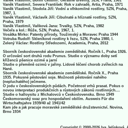
Vaněk Vlastimil, Böhm Čestmír: Okrasné dřeviny, SZN, Praha, 1981
Vaněk Vlastimil, Severa František: Rok v zahradě, Artia, Praha, 1971
Vaněk Vlastimil, Stodola Jiří: Vodní a vlhkomilné rostliny, SZN, Praha,
1987, 1.
Vaněk Vlastimil, Václavík Jiří: Cibulnaté a hlíznaté rostliny, SZN,
Praha, 1979
Vaněk Vlastimil, Vaňková Jana: Trvalky, SZN, Praha, 1982
Večeřa a kol.: Růže, SZN, Praha, 1967, 1.
Vosátka Mirko: Patenty přírody, Toužimský a Moravec Praha 1944
Votruba Rudolf: Skleníkové rostliny k řezu, SZN, Praha 1980, I.
Zelený Václav: Rostliny Středozemí, Academia, Praha, 2012
Sborník československé akademie zemědělské. Ročník I., Praha 1926.
O určování sort druhů rodu Prunus. Studie o významu doby setí
kříženců pšenice ozimé a jarní
Studie o přeměně ozimů v jařiny. Lidové léčení chorob zvířecích na
Hané.
Sborník československé akademie zemědělské. Ročník X., Praha
1935. Pokusné pěstování soje. Možnosti pěstování nahého
(nepluchatého) ječmene.
O jodu v československých půdách. Početnost vrhů prasat. Pokus o
novou interpretaci produkčních a růstových zákonů rostlinných....
Studie o halloysitu z Michalovců v Československu. Brno 1949
Českomoravský svaz pro hospodaření obilím. Ausweis Für die
Wirtschaftsjahre 1939/40 až 1941/42
Kam jde a jak pracuje moravské zemědělské družstevnictví. Novina,
Brno 1934
Copyright © 2000-2026 Iva Jelínková, 