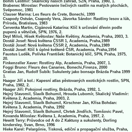
Böhm Čestmír: Skalničky našich zahrad, SZN, Praha, 1980, 1.
Brabenec Miroslav: Pestovanie liečivých rastlín na malých plochách,
Svépomoc, 1981
Clauser Marina: Les fleurs de Crete, Bonechi, 1999
Csapody Ostván, Csapody Vera, Jávorka Sándor: Rastliny lesov a lúk,
Príroda, Bratislava, 1983
Červenka Martin, Cigánová Katarína: Klíč k určování dřevin podle
pupenů a větviček, SPN, 1976, 2.
Deyl Miloš, Hísek Květoslav: Naše Květiny, Academia, Praha, 2003, 3.
Dostál Josef: Nová květena ČSSR 1, Academia, Praha,1989
Dostál Josef: Nová květena ČSSR 2, Academia, Praha,1989
Dostál Josef: Klíč k úplné květeně ČSR, Academia, Praha,1954
Faustus Luděk, Polívka František: Botanický klíč, SPN, Praha, 1975,
20.
Finkenzeller Xaver: Rostliny Alp, Academia, Praha, 2007, 1.
Foggi Bruno: Fleurs des Canaries, Bonechi,Firenze, 2000
Gratias Jan, Rudolf Šubík: Sukulenty jako bonsaje Brázda Praha 1999
1.
Haager Jiří a kol.: Kapesní atlas pěstovaných exotických rostlin, SPN,
Praha, 1982, 2.
Haager Jiří: Pokojové rostliny, Brázda, Praha, 1992, 1.
Hejný Slavomil, Slavík Bohumil, Hrouda Lubomír, Skalický Vladimír:
Květena 2, Academia, Praha, 2003, 2.
Hejný Slavomil, Slavík Bohumil, Kirschner Jan, Křísa Bohdan:
Květena 3, Academia, Praha, 1992
Hejný Slavomil, Slavík Bohumil, Chrtek Jindřich, Tomšovic Pavel,
Kovanda Miloslav: Květena 1, Academia, Praha, 1997, 2.
Hewitt Terry: Průvodce od A do Z Kaktusy a sukulenty, Dorling
kindersley, Svan, Brno, 1996
Hieke Karel: Pelargónie, Tisková, ediční a propagační služba, Praha,