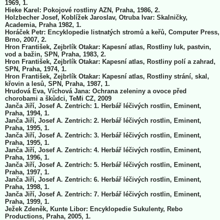
1969, 1.
Hieke Karel: Pokojové rostliny AZN, Praha, 1986, 2.
Holzbecher Josef, Koblížek Jaroslav, Otruba Ivar: Skalničky,
Academia, Praha 1982, 1.
Horáček Petr: Encyklopedie listnatých stromů a keřů, Computer Press,
Brno, 2007, 2.
Hron František, Zejbrlík Otakar: Kapesní atlas, Rostliny luk, pastvin,
vod a bažin, SPN, Praha, 1983, 2.
Hron František, Zejbrlík Otakar: Kapesní atlas, Rostliny polí a zahrad,
SPN, Praha, 1974, 1.
Hron František, Zejbrlík Otakar: Kapesní atlas, Rostliny strání, skal,
křovin a lesů, SPN, Praha, 1987, 1.
Hrudová Eva, Víchová Jana: Ochrana zeleniny a ovoce před
chorobami a škůdci, TeMi CZ, 2009
Janča Jiří, Josef A. Zentrich: 1. Herbář léčivých rostlin, Eminent,
Praha, 1994, 1.
Janča Jiří, Josef A. Zentrich: 2. Herbář léčivých rostlin, Eminent,
Praha, 1995, 1.
Janča Jiří, Josef A. Zentrich: 3. Herbář léčivých rostlin, Eminent,
Praha, 1995, 1.
Janča Jiří, Josef A. Zentrich: 4. Herbář léčivých rostlin, Eminent,
Praha, 1996, 1.
Janča Jiří, Josef A. Zentrich: 5. Herbář léčivých rostlin, Eminent,
Praha, 1997, 1.
Janča Jiří, Josef A. Zentrich: 6. Herbář léčivých rostlin, Eminent,
Praha, 1998, 1.
Janča Jiří, Josef A. Zentrich: 7. Herbář léčivých rostlin, Eminent,
Praha, 1999, 1.
Ježek Zdeněk, Kunte Libor: Encyklopedie Sukulenty, Rebo
Productions, Praha, 2005, 1.