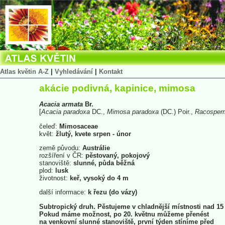
Atlas květin A-Z
|
Vyhledávání
|
Kontakt
akácie podivná, kapinice, mimosa
Acacia
armata
Br.
[
Acacia
paradoxa
DC.,
Mimosa
paradoxa
(DC.) Poir.,
Racosper
čeleď:
Mimosaceae
květ:
žlutý, kvete srpen - únor
země původu:
Austrálie
rozšíření v ČR:
pěstovaný, pokojový
stanoviště:
slunné, půda běžná
plod:
lusk
životnost:
keř, vysoký do 4 m
další informace:
k řezu (do vázy)
Subtropický druh. Pěstujeme v chladnější místnosti nad 15 
Pokud máme možnost, po 20. květnu můžeme přenést
na venkovní slunné stanoviště, první týden stíníme před