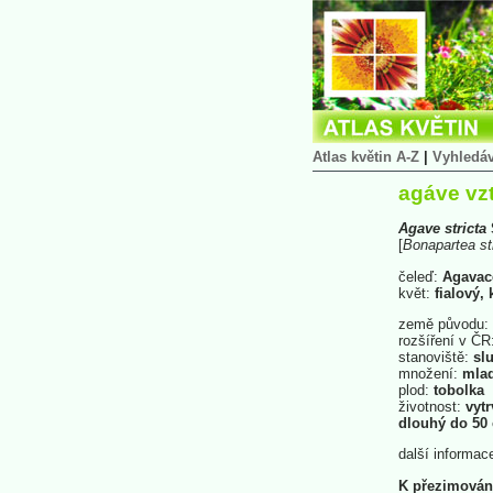
Atlas květin A-Z
|
Vyhledá
agáve vz
Agave
stricta
[
Bonapartea
st
čeleď:
Agavac
květ:
fialový,
země původu:
rozšíření v ČR
stanoviště:
slu
množení:
mlad
plod:
tobolka
životnost:
vytr
dlouhý do 50
další informac
K přezimování