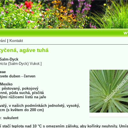
vání
|
Kontakt
tyčená, agáve tuhá
Salm-Dyck
ricta
(Salm-Dyck) Vukot.]
eae
 kvete duben - červen
Mexiko
:
pěstovaný, pokojový
nné, půda suchá, písčitá
ými růžicemi listů na jaře
valý, v našich podmínkách jednoletý, vysoký,
 cm (s květem do 200 cm)
e:
sukulent
 stačí teplota nad 10 °C s omezením zálivky, aby kořínky neuhnily. Umí