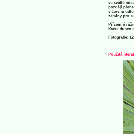
ve světlé mís
později přene
v červnu odl
zeminy pro su
Přízemní růži
Kvete duben a
Fotografie: 12
Použitá litera