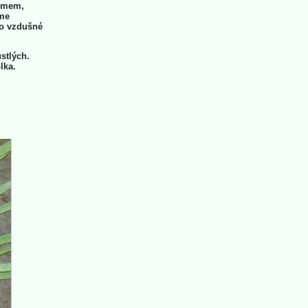
romem,
íme
do vzdušné
stlých.
lka.