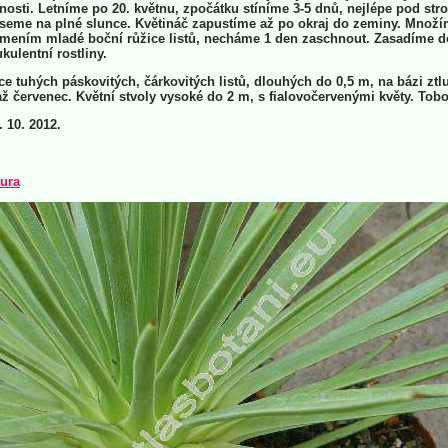
tnosti. Letníme po 20. květnu, zpočátku stíníme 3-5 dnů, nejlépe pod st
seme na plné slunce. Květináč zapustíme až po okraj do zeminy. Množ
omením mladé boční růžice listů, necháme 1 den zaschnout. Zasadíme 
kulentní rostliny.
ce tuhých páskovitých, čárkovitých listů, dlouhých do 0,5 m, na bázi ztlu
ž červenec. Květní stvoly vysoké do 2 m, s fialovočervenými květy. Tobo
. 10. 2012.
tura