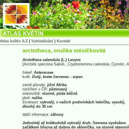
Atlas květin A-Z
|
Vyhledávání
|
Kontakt
arctotheca, oruňka měsíčkovitá
Arctotheca
calendula
(L.) Levyns
[
Arctotis
speciosa
Salisb.,
Cryptostemma
calendula
,
Cynotis
,
A
čeleď:
Asteraceae
květ:
žlutý, kvete červenec - srpen
země původu:
jižní Afrika
rozšíření v ČR:
pěstovaný
stanoviště:
slunné, půda běžná
plod:
nažka
životnost:
vytrvalý, v našich podmínkách letnička, vysoký,
dlouhý do 30 cm
další informace:
záhony
Jednoletý až krátkodobě vytrvalý druh. Semena vyséváme
začátkem března až dubna do skleníčku, na slunné stanovi