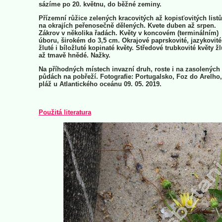
sázíme po 20. květnu, do běžné zeminy.
Přízemní růžice zelených kracovitých až kopisťovitých listů
na okrajích peřenosečně dělených. Kvete duben až srpen.
Zákrov v několika řadách. Květy v koncovém (terminálním)
úboru, širokém do 3,5 cm. Okrajové paprskovité, jazykovité
žluté i bíložluté kopinaté květy. Středové trubkovité květy žl
až tmavě hnědé. Nažky.
Na příhodných místech invazní druh, roste i na zasolených
půdách na pobřeží. Fotografie: Portugalsko, Foz do Arelho,
pláž u Atlantického oceánu 09. 05. 2019.
Použitá literatura