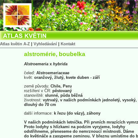
Atlas květin A-Z
|
Vyhledávání
|
Kontakt
alstromérie, boubelka
Alstroemeria
x
hybrida
čeleď:
Alstroemeriaceae
květ:
oranžový, žlutý, kvete duben - září
země původu:
Chile, Peru
rozšíření v ČR:
pěstovaný
stanoviště:
slunné, půda běžná
životnost:
vytrvalý, v našich podmínkách jednoletý, vysoký,
dlouhý do 70 cm
další informace:
k řezu (do vázy), záhony
V našich podmínkách letnička. Při prvních mrazících vymrz
Proto lodyhy s hlízkami na podzim vyryjeme, lodyhy
odstřihneme, přeneseme do nemrznoucí místnosti. Dáme
do květináče a zasypeme zeminou. V březnu umístíme do b