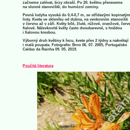
začneme zalévat, brzy obraší. Po 20. květnu přeneseme
na slunné stanoviště, do humózní zeminy.
Pevná lodyha vysoká do 0,4-0,7 m, se střídavými kopinatým
listy. Kvete ve skleníku od dubna, na venkovním stanovišti
v červnu až v září. Květy bílé, žluté, růžové, oranžové, červ
fialové. Nálevkovité květy často dvoubarevné, s hnědou
i fialovou kresbou.
Výborný druh květiny k řezu, kvete přes 2 týdny a nakvétají
i malá poupata. Fotografie: Brno 06. 07. 2005, Portugalsko
Caldas da Rainha 09. 05. 2019.
Použitá literatura