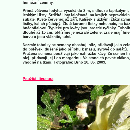
humózní zeminy.
Přímá větvená lodyha, vysoká do 2 m, s dlouze řapíkatými,
lesklými listy. Srdčité listy laločnaté, na krajích nepravidel
zubaté. Kvete červenec až září. Kalíšek s úzkými žláznatým
lístky, kalich pěticípý. Žluté korunní lístky nehetnaté, na báz
hnědofialové. Typické pro květy jsou srostlé tyčinky. Tobol
dlouhé až 15 cm. Sklízíme je nezralé zelené, zralé mají hn
barvu a jsou vláknité, tuhé.
Nezralé tobolky se semeny obsahují sliz, přidávají jako zel
do polévek, dušené jako přílohu k masu, syrové do salátů.
Pražená semena používají jako náhražku kávy. Ze semen lis
olej, přidávají jej i do margarínu. Ve stoncích pevné vlákno,
vhodné na tkaní. Fotografie: Brno 20. 06. 2009.
Použitá literatura