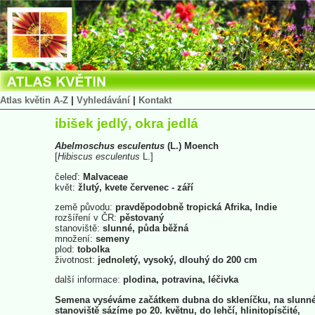
Atlas květin A-Z
|
Vyhledávání
|
Kontakt
ibišek jedlý, okra jedlá
Abelmoschus
esculentus
(L.) Moench
[
Hibiscus
esculentus
L.]
čeleď:
Malvaceae
květ:
žlutý, kvete červenec - září
země původu:
pravděpodobně tropická Afrika, Indie
rozšíření v ČR:
pěstovaný
stanoviště:
slunné, půda běžná
množení:
semeny
plod:
tobolka
životnost:
jednoletý, vysoký, dlouhý do 200 cm
další informace:
plodina, potravina, léčivka
Semena vyséváme začátkem dubna do skleníčku, na slunn
stanoviště sázíme po 20. květnu, do lehčí, hlinitopísčité,