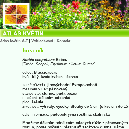
Atlas květin A-Z
|
Vyhledávání
|
Kontakt
huseník
Arabis
scopoliana
Boiss.
[
Draba
,
Scopoli
,
Erysimum
ciliatum
Kuntze]
čeleď:
Brassicaceae
květ:
bílý, kvete květen - červen
země původu:
jihovýchodní Evropa-pohoří
rozšíření v ČR:
pěstovaný
stanoviště:
slunné, půda běžná
množení:
dělením oddenků
plod:
šešule
životnost:
vytrvalý, vysoký, dlouhý do 5 cm (s květem do 15
další informace:
půdopokryvná rostlina, skalnička
Množíme dělením oddělením mladých růžic z pěstovaných
rostlin, podle počasí v březnu až začátkem dubna. Dáme