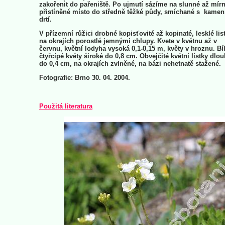
zakořenit do pařeniště. Po ujmutí sázíme na slunné až mír
přistíněné místo do středně těžké půdy, smíchané s kame
drtí.
V přízemní růžici drobné kopisťovité až kopinaté, lesklé list
na okrajích porostlé jemnými chlupy. Kvete v květnu až v
červnu, květní lodyha vysoká 0,1-0,15 m, květy v hroznu. Bí
čtyřcípé květy široké do 0,8 cm. Obvejčité květní lístky dlo
do 0,4 cm, na okrajích zvlněné, na bázi nehetnatě stažené.
Fotografie: Brno 30. 04. 2004.
Použitá literatura