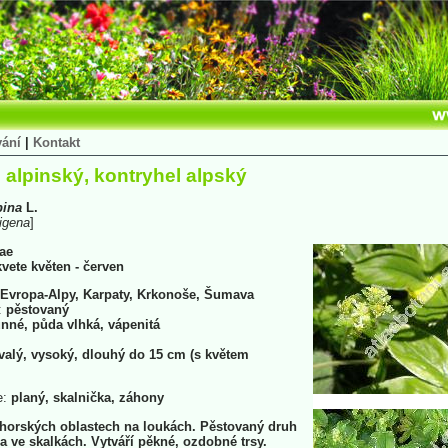
vání
|
Kontakt
 alpinský, kontryhel alpský
pina
L.
igena
]
ae
kvete květen - červen
Evropa-Alpy, Karpaty, Krkonoše, Šumava
:
pěstovaný
nné, půda vlhká, vápenitá
valý, vysoký, dlouhý do 15 cm (s květem
e:
planý, skalnička, záhony
 horských oblastech na loukách. Pěstovaný druh
a ve skalkách. Vytváří pěkné, ozdobné trsy.