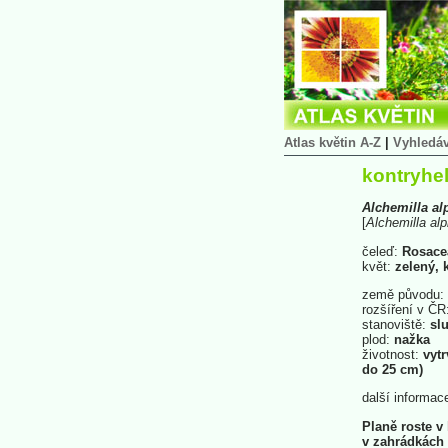
Atlas květin A-Z
|
Vyhledá
kontryhel
Alchemilla
al
[
Alchemilla
alp
čeleď:
Rosace
květ:
zelený, 
země původu:
rozšíření v ČR
stanoviště:
slu
plod:
nažka
životnost:
vytr
do 25 cm)
další informac
Planě roste v
v zahrádkách 