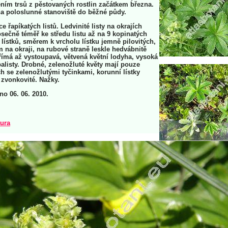
ím trsů z pěstovaných rostlin začátkem března.
a poloslunné stanoviště do běžné půdy.
e řapíkatých listů. Ledvinité listy na okrajích
osečně téměř ke středu listu až na 9 kopinatých
 lístků, směrem k vrcholu lístku jemně pilovitých,
 na okraji, na rubové straně leskle hedvábnitě
římá až vystoupavá, větvená květní lodyha, vysoká
palisty. Drobné, zelenožluté květy mají pouze
ch se zelenožlutými tyčinkami, korunní lístky
 zvonkovité. Nažky.
rno 06. 06. 2010.
tura