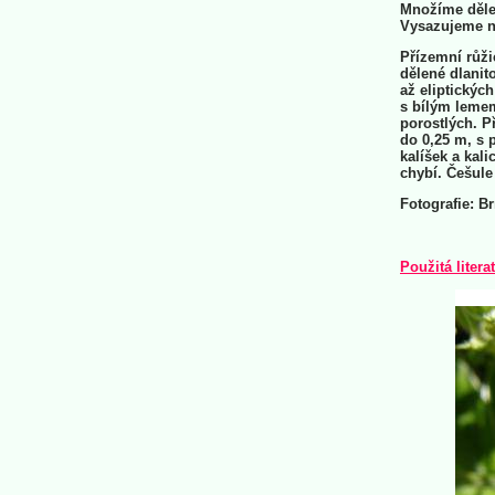
Množíme dělen
Vysazujeme n
Přízemní růžic
dělené dlanit
až eliptických
s bílým lemem
porostlých. P
do 0,25 m, s 
kalíšek a kali
chybí. Češule
Fotografie: B
Použitá litera