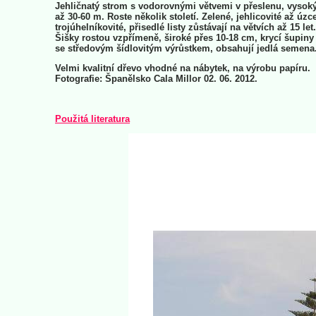
Jehličnatý strom s vodorovnými větvemi v přeslenu, vysok
až 30-60 m. Roste několik století. Zelené, jehlicovité až úzc
trojúhelníkovité, přisedlé listy zůstávají na větvích až 15 let.
Šišky rostou vzpřímeně, široké přes 10-18 cm, krycí šupiny
se středovým šídlovitým výrůstkem, obsahují jedlá semena
Velmi kvalitní dřevo vhodné na nábytek, na výrobu papíru.
Fotografie: Španělsko Cala Millor 02. 06. 2012.
Použitá literatura