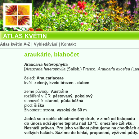
Atlas květin A-Z
|
Vyhledávání
|
Kontakt
araukárie, blahočet
Araucaria
heterophylla
[
Araucaria
heterophylla
(Salisb.) Franco,
Araucaria
excelsa
(Lam
čeleď:
Araucariaceae
květ:
zelený, kvete březen - duben
země původu:
Austrálie
rozšíření v ČR:
pěstovaný, pokojový
stanoviště:
slunné, půda běžná
plod:
šiška
životnost:
strom, vysoký do 60 m
Jedná se o spíše chladnomilný druh, v zimě od listopadu
do února udržujeme teplotu nad 10 °C, omezíme zálivku.
Nesnáší průvan. Pro jeho velikost pěstujeme na chodbách 
velkých halách. Sázíme do lehké, propustné, výživné půdy.