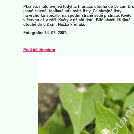
Plazivá, málo ovíjivá lodyha, hranatá, dlouhá do 50 cm. Dr
jasně zelené, řapíkaté střelovité listy. Celokrajné listy
na vrcholku špičaté, na spodní straně šedě plstnaté. Kvete
v červnu až v září. Květy v úžlabí listů. Bílé okvětí křídlaté,
dlouhé do 0,2 cm. Nažka křídlatá.
Fotografie: 14. 07. 2007.
Použitá literatura