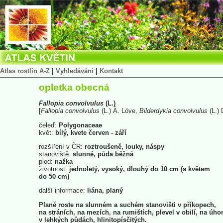
Atlas rostlin A-Z
|
Vyhledávání
|
Kontakt
opletka obecná
Fallopia
convolvulus
(L.)
[
Fallopia
convolvulus
(L.) Á. Löve,
Bilderdykia
convolvulus
(L.)
čeleď:
Polygonaceae
květ:
bílý, kvete červen - září
rozšíření v ČR:
roztroušeně, louky, náspy
stanoviště:
slunné, půda běžná
plod:
nažka
životnost:
jednoletý, vysoký, dlouhý do 10 cm (s květem
do 50 cm)
další informace:
liána, planý
Planě roste na slunném a suchém stanovišti v příkopech,
na stráních, na mezích, na rumištích, plevel v obilí, na úho
v lehkých půdách, hlinitopísčitých.