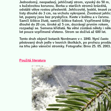
Jednodomý, neopadavý, jehličnatý strom, vysoký do 50 m,
s kuželovitou korunou. Borka u starších stromů brázditá,
odstálé větve rostou přeslenitě. Jehlicovité, lesklé, tmavě z
listy dlouhé do 3 cm, na vrcholu vykrojené. Životnost jehlic
let, pupeny jsou bez pryskyřice. Kvete v květnu a v červnu.
Samčí šištice žluté, samičí šištice fialové. Vzpřímené šišky
dlouhé do 20 cm, široké až 5 cm, dozrávají prvním rokem,
rozpadají se. Semena křídlatá. Na větvi zůstává někdy i něk
let pouze vzpřímené vřeteno. Strom se dožívá až 600 let.
Tento druh objevil botanik Nordmann v r. 1840. Nyní často
pěstovaný druh jedle v lesních školkách, po prořezu prodáv
na trhu jako vánoční stromky. Fotografie: Brno 25. 05. 2003.
Použitá literatura