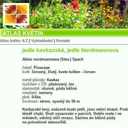
Atlas květin A-Z
|
Vyhledávání
|
Kontakt
jedle kavkazská, jedle Nordmannova
Abies
nordmanniana
(Stev.) Spach
čeleď:
Pinaceae
květ:
červený, žlutý, kvete květen - červen
země původu:
Kavkaz
rozšíření v ČR:
pěstovaný, les
stanoviště:
slunné, půda běžná
množení:
semeny
plod:
šiška
životnost:
strom, vysoký do 50 m
Kavkazské lesy, osázené touto jedlí, jsou velmi tmavé. Pod
téměř chybí. Druh vysazován v parcích. Dobře roste i ve
městech, odolný vůči mrazu. Sázíme do běžné půdy
na polostinné stanoviště.