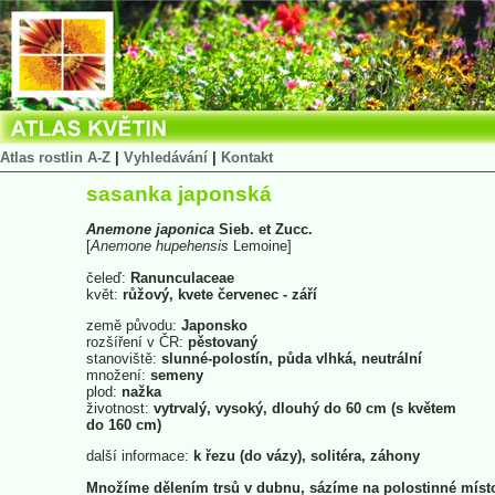
Atlas rostlin A-Z
|
Vyhledávání
|
Kontakt
sasanka japonská
Anemone
japonica
Sieb. et Zucc.
[
Anemone
hupehensis
Lemoine]
čeleď:
Ranunculaceae
květ:
růžový, kvete červenec - září
země původu:
Japonsko
rozšíření v ČR:
pěstovaný
stanoviště:
slunné-polostín, půda vlhká, neutrální
množení:
semeny
plod:
nažka
životnost:
vytrvalý, vysoký, dlouhý do 60 cm (s květem
do 160 cm)
další informace:
k řezu (do vázy), solitéra, záhony
Množíme dělením trsů v dubnu, sázíme na polostinné míst