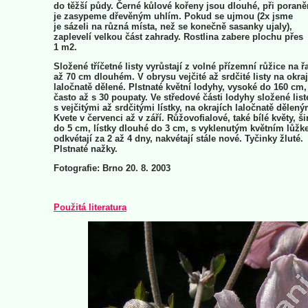
do těžší půdy. Černé kůlové kořeny jsou dlouhé, při poraně
je zasypeme dřevěným uhlím. Pokud se ujmou (2x jsme
je sázeli na různá místa, než se konečně sasanky ujaly),
zaplevelí velkou část zahrady. Rostlina zabere plochu přes
1 m2.
Složené tříčetné listy vyrůstají z volné přízemní růžice na ř
až 70 cm dlouhém. V obrysu vejčité až srdčité listy na okra
laločnatě dělené. Plstnaté květní lodyhy, vysoké do 160 cm,
často až s 30 poupaty. Ve středové části lodyhy složené lis
s vejčitými až srdčitými lístky, na okrajích laločnatě dělený
Kvete v červenci až v září. Růžovofialové, také bílé květy, š
do 5 cm, lístky dlouhé do 3 cm, s vyklenutým květním lůžk
odkvétají za 2 až 4 dny, nakvétají stále nové. Tyčinky žluté.
Plstnaté nažky.
Fotografie: Brno 20. 8. 2003
Použitá literatura