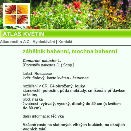
Atlas rostlin A-Z
|
Vyhledávání
|
Kontakt
zábělník bahenní, mochna bahenní
Comarum
palustre
L.
[
Potentilla
palustris
(L.) Scop.]
čeleď:
Rosaceae
květ:
fialový, kvete květen - červenec
rozšíření v ČR:
C4 ohrožený, louky
stanoviště:
polostín, půda mokřady, smíšená s přídavkem
rašeliny
plod:
nažka
životnost:
vytrvalý, vysoký, dlouhý do 20 cm (s květem
do 80 cm)
další informace:
léčivka
Vzácně roste na slatinných vlhkých loukách, na okrajích
vodních toků.