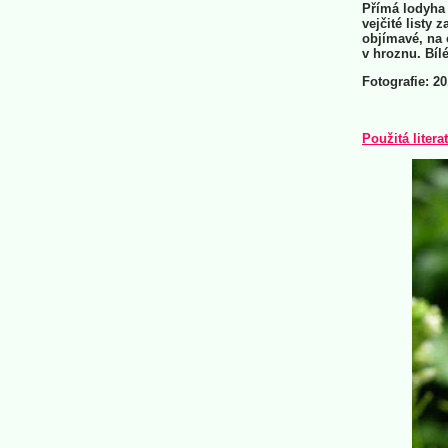
Přímá lodyha 
vejčité listy
objímavé, na 
v hroznu. Bílé
Fotografie: 20
Použitá litera