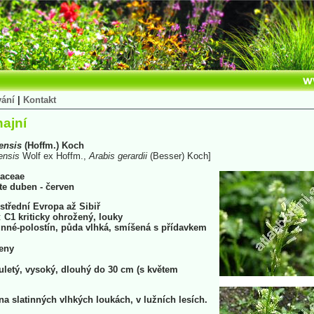
vání
|
Kontakt
ajní
ensis
(Hoffm.) Koch
ensis
Wolf ex Hoffm.,
Arabis
gerardii
(Besser) Koch]
aceae
ete duben - červen
střední Evropa až Sibiř
:
C1 kriticky ohrožený, louky
nné-polostín, půda vlhká, smíšená s přídavkem
eny
letý, vysoký, dlouhý do 30 cm (s květem
na slatinných vlhkých loukách, v lužních lesích.