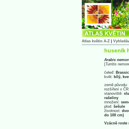
Atlas květin A-Z
|
Vyhledá
huseník h
Arabis
nemor
[
Turritis
nemor
čeleď:
Brassic
květ:
bílý, kv
země původu:
rozšíření v ČR
stanoviště:
slu
rašeliny
množení:
sem
plod:
šešule
životnost:
dvou
do 100 cm)
Vzácně roste 