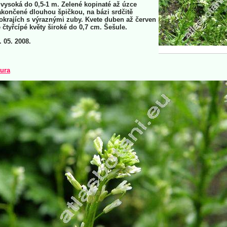
vysoká do 0,5-1 m. Zelené kopinaté až úzce
 zakončené dlouhou špičkou, na bázi srdčitě
okrajích s výraznými zuby. Kvete duben až červen
 čtyřcípé květy široké do 0,7 cm. Šešule.
. 05. 2008.
tura