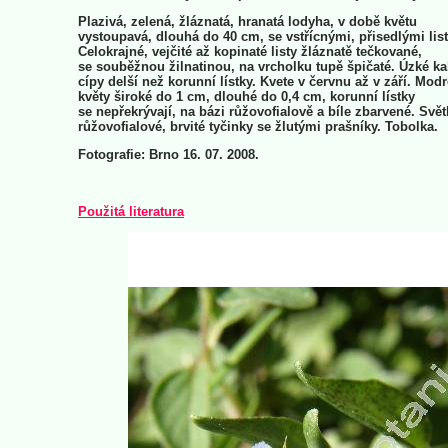
Plazivá, zelená, žláznatá, hranatá lodyha, v době květu
vystoupavá, dlouhá do 40 cm, se vstřícnými, přisedlými list
Celokrajné, vejčité až kopinaté listy žláznatě tečkované,
se souběžnou žilnatinou, na vrcholku tupě špičaté. Úzké ka
cípy delší než korunní lístky. Kvete v červnu až v září. Modr
květy široké do 1 cm, dlouhé do 0,4 cm, korunní lístky
se nepřekrývají, na bázi růžovofialově a bíle zbarvené. Svět
růžovofialové, brvité tyčinky se žlutými prašníky. Tobolka.
Fotografie: Brno 16. 07. 2008.
Použitá literatura