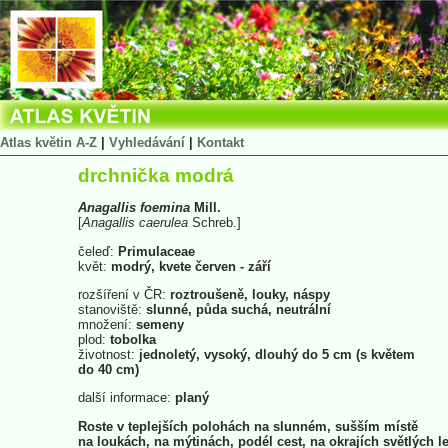
Atlas květin A-Z
|
Vyhledávání
|
Kontakt
drchnička modrá
Anagallis
foemina
Mill.
[
Anagallis
caerulea
Schreb.]
čeleď:
Primulaceae
květ:
modrý, kvete červen - září
rozšíření v ČR:
roztroušeně, louky, náspy
stanoviště:
slunné, půda suchá, neutrální
množení:
semeny
plod:
tobolka
životnost:
jednoletý, vysoký, dlouhý do 5 cm (s květem
do 40 cm)
další informace:
planý
Roste v teplejších polohách na slunném, sušším místě
na loukách, na mýtinách, podél cest, na okrajích světlých l